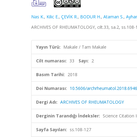
Nas K.
,
Kilic E.
,
ÇEVİK R.
,
BODUR H.
,
Ataman S.
,
Ayhan
ARCHIVES OF RHEUMATOLOGY, cilt.33, sa.2, ss.108-1
Yayın Türü:
Makale / Tam Makale
Cilt numarası:
33
Sayı:
2
Basım Tarihi:
2018
Doi Numarası:
10.5606/archrheumatol.2018.694
Dergi Adı:
ARCHIVES OF RHEUMATOLOGY
Derginin Tarandığı İndeksler:
Science Citatio
Sayfa Sayıları:
ss.108-127