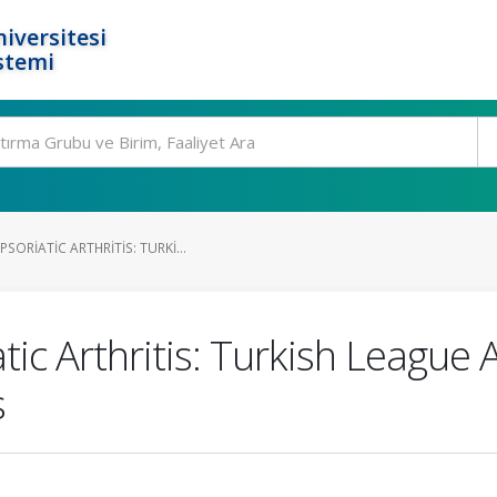
iversitesi
stemi
ORIATIC ARTHRITIS: TURKI...
ic Arthritis: Turkish League
s