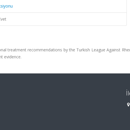
ksiyonu
Evet
national treatment recommendations by the Turkish League Against Rh
nt evidence.
İ