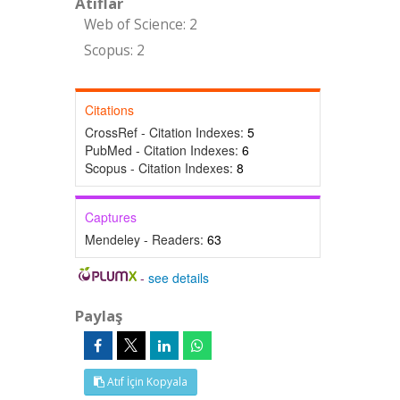
Atıflar
Web of Science: 2
Scopus: 2
Citations
CrossRef - Citation Indexes:
5
PubMed - Citation Indexes:
6
Scopus - Citation Indexes:
8
Captures
Mendeley - Readers:
63
-
see details
Paylaş
Atıf İçin Kopyala