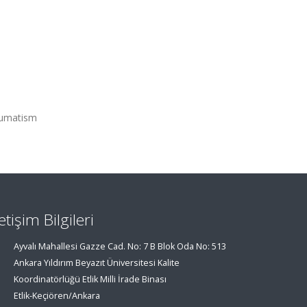
eumatism
letişim Bilgileri
Ayvalı Mahallesi Gazze Cad. No: 7 B Blok Oda No: 513
Ankara Yıldırım Beyazıt Üniversitesi Kalite
Koordinatörlüğü Etlik Milli İrade Binası
Etlik-Keçiören/Ankara