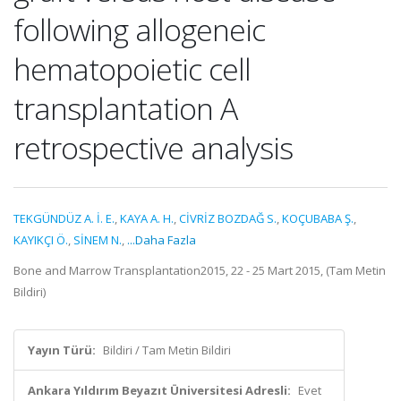
following allogeneic
hematopoietic cell
transplantation A
retrospective analysis
TEKGÜNDÜZ A. İ. E.
,
KAYA A. H.
,
CİVRİZ BOZDAĞ S.
,
KOÇUBABA Ş.
,
KAYIKÇI Ö.
,
SİNEM N.
,
...Daha Fazla
Bone and Marrow Transplantation2015, 22 - 25 Mart 2015, (Tam Metin
Bildiri)
Yayın Türü:
Bildiri / Tam Metin Bildiri
Ankara Yıldırım Beyazıt Üniversitesi Adresli:
Evet