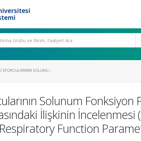
iversitesi
stemi
LLI SPORCULARININ SOLUNU...
orcularının Solunum Fonksiyon 
sındaki İlişkinin İncelenmesi 
Respiratory Function Parame