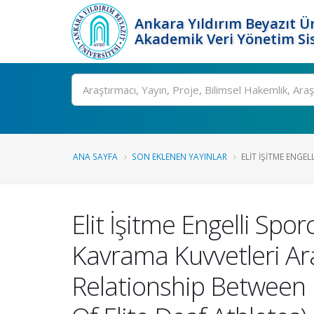
Ankara Yıldırım Beyazıt Ün
Akademik Veri Yönetim Si
Ara
ANA SAYFA
SON EKLENEN YAYINLAR
ELIT İŞITME ENGE
Elit İşitme Engelli Sp
Kavrama Kuvvetleri Ara
Relationship Between 