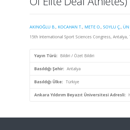
Of Elite Deaf Athletes)
AKINOĞLU B.
,
KOCAHAN T.
,
METE O.
,
SOYLU Ç.
,
ÜN 
15th International Sport Sciences Congress, Antalya, T
Yayın Türü:
Bildiri / Özet Bildiri
Basıldığı Şehir:
Antalya
Basıldığı Ülke:
Türkiye
Ankara Yıldırım Beyazıt Üniversitesi Adresli: