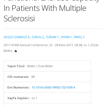
In Patients With Multiple
Sclerosisi
GÜÇLÜ GÜNDÜZ A.
,
ÖZKUL Ç.
,
ÖZKAN T.
,
AYDIN Y.
,
İRKEÇ C.
2017 ACRM Annual Conference, 23 - 28 Ekim 2017, cilt.98, ss.1, (Özet
Bildiri)
Yayın Türü:
Bildiri / Özet Bildiri
Cilt numarası:
98
Doi Numarası:
10.1016/s0003-9993(17)31058-4
Sayfa Sayıları:
ss.1