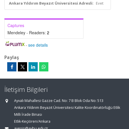
Ankara Yıldırım Beyazıt Üniversitesi Adresli:
Evet
Captures
Mendeley - Readers:
2
-
see details
Paylaş
İletişim Bilgileri
Ayvalı Mahallesi Gazze Cad. No: 7 B Blok Oda No: 513
Ankara Yıldırım Beyazıt Üniversitesi Kalite Koordinatörlüğü Etlik
Milli İrade Binası
Etlik-Keçiören/Ankara
avesis@aybu.edu.tr