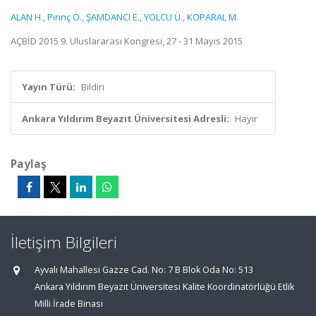
ALAN H.
,
Pirinç Ö.
,
ŞAMDANCI E.
,
YOLCU Ü.
,
KOPARAL M.
AÇBİD 2015 9. Uluslararası Kongresi, 27 - 31 Mayıs 2015
Yayın Türü:
Bildiri
Ankara Yıldırım Beyazıt Üniversitesi Adresli:
Hayır
Paylaş
İletişim Bilgileri
Ayvalı Mahallesi Gazze Cad. No: 7 B Blok Oda No: 513
Ankara Yıldırım Beyazıt Üniversitesi Kalite Koordinatörlüğü Etlik
Milli İrade Binası