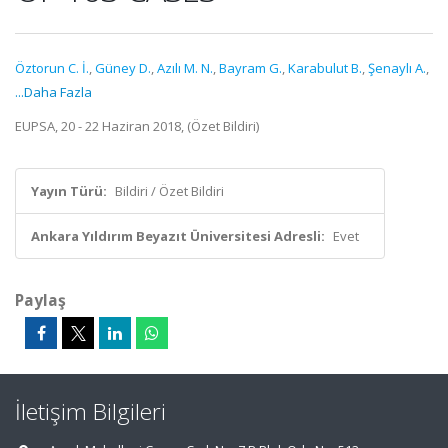
Öztorun C. İ.
,
Güney D.
,
Azılı M. N.
,
Bayram G.
,
Karabulut B.
,
Şenaylı A.
,
...Daha Fazla
EUPSA, 20 - 22 Haziran 2018, (Özet Bildiri)
Yayın Türü:
Bildiri / Özet Bildiri
Ankara Yıldırım Beyazıt Üniversitesi Adresli:
Evet
Paylaş
İletişim Bilgileri