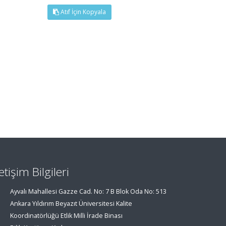
Atıf İçin Kopyala
letişim Bilgileri
Ayvalı Mahallesi Gazze Cad. No: 7 B Blok Oda No: 513
Ankara Yıldırım Beyazıt Üniversitesi Kalite
Koordinatörlüğü Etlik Milli İrade Binası