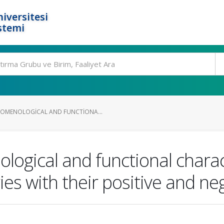
iversitesi
stemi
OMENOLOGICAL AND FUNCTIONA...
gical and functional charact
ies with their positive and n