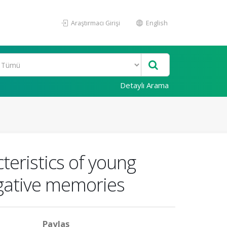
Araştırmacı Girişi
English
Detaylı Arama
eristics of young
egative memories
Paylaş