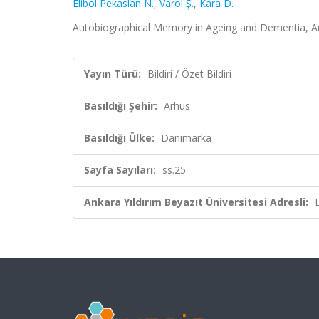
Elibol Pekaslan N.
,
Varol Ş.
,
Kara D.
Autobiographical Memory in Ageing and Dementia, Arhu
Yayın Türü:
Bildiri / Özet Bildiri
Basıldığı Şehir:
Arhus
Basıldığı Ülke:
Danimarka
Sayfa Sayıları:
ss.25
Ankara Yıldırım Beyazıt Üniversitesi Adresli: