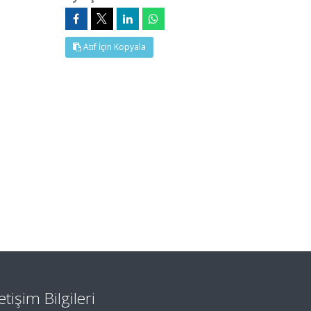
Atıf İçin Kopyala
letişim Bilgileri