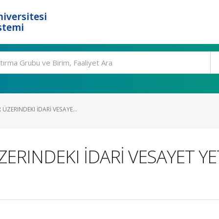
iversitesi
stemi
ÜZERINDEKI İDARİ VESAYE...
ERINDEKI İDARİ VESAYET YE