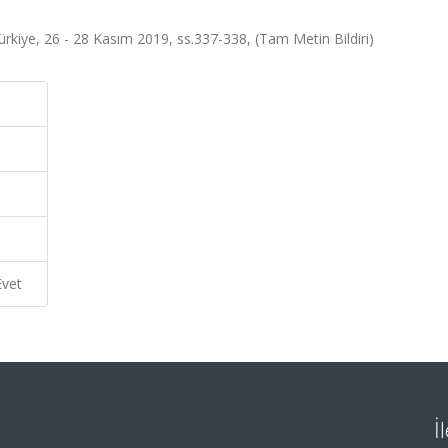
ye, 26 - 28 Kasım 2019, ss.337-338, (Tam Metin Bildiri)
Evet
İ