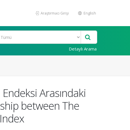
Araştırmacı Girişi
English
Detaylı Arama
0 Endeksi Arasındaki
onship between The
 Index