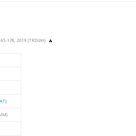
165-176, 2019 (TRDizin)
AT)
BİM)