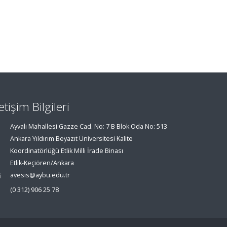
letişim Bilgileri
Ayvalı Mahallesi Gazze Cad. No: 7 B Blok Oda No: 513
Ankara Yıldırım Beyazıt Üniversitesi Kalite
Koordinatörlüğü Etlik Milli İrade Binası
Etlik-Keçiören/Ankara
avesis@aybu.edu.tr
(0 312) 906 25 78