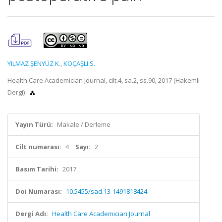
YILMAZ ŞENYÜZ K.
,
KOÇAŞLI S.
Health Care Academician Journal, cilt.4, sa.2, ss.90, 2017 (Hakemli
Dergi)
Yayın Türü:
Makale / Derleme
Cilt numarası:
4
Sayı:
2
Basım Tarihi:
2017
Doi Numarası:
10.5455/sad.13-1491818424
Dergi Adı:
Health Care Academician Journal