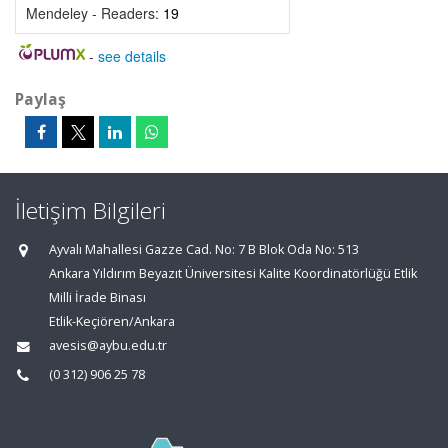
Mendeley - Readers:
19
-
see details
Paylaş
İletişim Bilgileri
Ayvalı Mahallesi Gazze Cad. No: 7 B Blok Oda No: 513
Ankara Yıldırım Beyazıt Üniversitesi Kalite Koordinatörlüğü Etlik
Milli İrade Binası
Etlik-Keçiören/Ankara
avesis@aybu.edu.tr
(0 312) 906 25 78