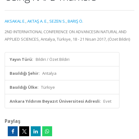
AKSAKAL E.
,
AKTAŞ A. E.
,
SEZEN S.
,
BARIŞ Ö.
2ND INTERNATIONAL CONFERENCE ON ADVANCESIN NATURAL AND
APPLIED SCIENCES, Antalya, Türkiye, 18 - 21 Nisan 2017, (Özet Bildiri)
Yayın Türü:
Bildiri / Özet Bildiri
Basıldığı Şehir:
Antalya
Basıldığı Ülke:
Türkiye
Ankara Yıldırım Beyazıt Üniversitesi Adresli:
Evet
Paylaş