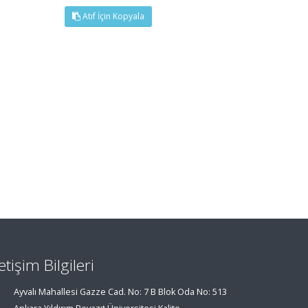
Atıf İçin Kopyala
letişim Bilgileri
Ayvalı Mahallesi Gazze Cad. No: 7 B Blok Oda No: 513