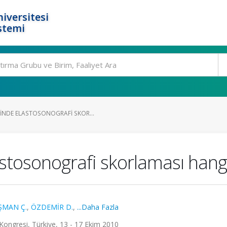
iversitesi
stemi
INDE ELASTOSONOGRAFI SKOR...
astosonografi skorlaması hangi
ŞMAN Ç.
,
ÖZDEMİR D.
,
...Daha Fazla
 Kongresi, Türkiye, 13 - 17 Ekim 2010