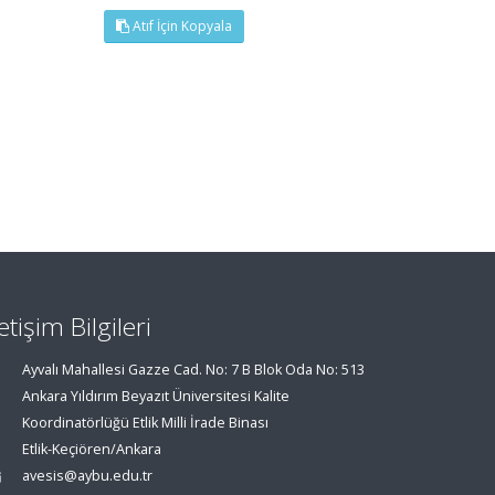
Atıf İçin Kopyala
letişim Bilgileri
Ayvalı Mahallesi Gazze Cad. No: 7 B Blok Oda No: 513
Ankara Yıldırım Beyazıt Üniversitesi Kalite
Koordinatörlüğü Etlik Milli İrade Binası
Etlik-Keçiören/Ankara
avesis@aybu.edu.tr