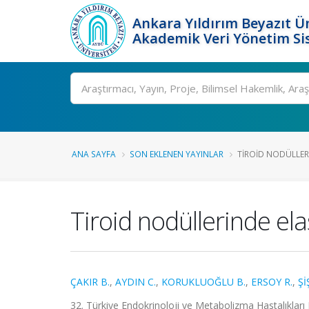
Ankara Yıldırım Beyazıt Ün
Akademik Veri Yönetim Si
Ara
ANA SAYFA
SON EKLENEN YAYINLAR
TIROID NODÜLLER
Tiroid nodüllerinde el
ÇAKIR B.
,
AYDIN C.
,
KORUKLUOĞLU B.
,
ERSOY R.
,
Şİ
32. Türkiye Endokrinoloji ve Metabolizma Hastalıkları