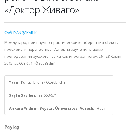
«Доктор Живаго»
ÇAĞLIYAN ŞAKAR K.
Международной научно-практической конференции «Текст:
проблемы и перспективы. Аспекты изучения в целях
преподавания русского языка как иностранного», 26 - 28 Kasım
2015, ss.668-671, (Özet Bildiri)
Yayın Türü:
Bildiri / Özet Bildiri
Sayfa Sayıları:
ss.668-671
Ankara Yıldırım Beyazıt Üniversitesi Adresli:
Hayır
Paylaş