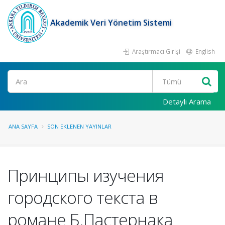
Akademik Veri Yönetim Sistemi
Araştırmacı Girişi
English
Ara
Detaylı Arama
ANA SAYFA
SON EKLENEN YAYINLAR
Принципы изучения
городского текста в
романе Б.Пастернака