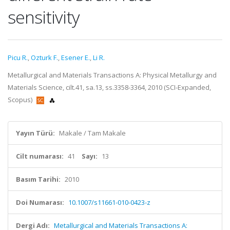
sensitivity
Picu R.
,
Ozturk F.
,
Esener E.
,
Li R.
Metallurgical and Materials Transactions A: Physical Metallurgy and
Materials Science, cilt.41, sa.13, ss.3358-3364, 2010 (SCI-Expanded,
Scopus)
Yayın Türü:
Makale / Tam Makale
Cilt numarası:
41
Sayı:
13
Basım Tarihi:
2010
Doi Numarası:
10.1007/s11661-010-0423-z
Dergi Adı:
Metallurgical and Materials Transactions A: