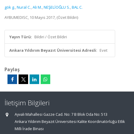
gök g.
,
Nural C.
,
Ali M.
,
NEŞELİOĞLU S.
,
BAL C.
AYBUMEDISC, 10 Mayıs 2017, (Özet Bildiri)
Yayın Türü:
Bildiri / Özet Bildiri
Ankara Yıldırım Beyazıt Üniversitesi Adresli:
Evet
Paylaş
İletişim Bilgileri
Ayvalı Mahallesi Gazze Cad. No: 7 B Blok Oda No: 513
Ankara Yıldırım Beyazıt Üniversitesi Kalite Koordinatörlüğü Etlik
Milli İrade Binası