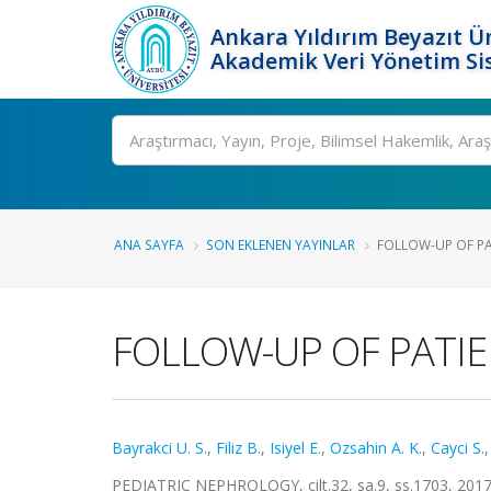
Ankara Yıldırım Beyazıt Ün
Akademik Veri Yönetim Si
Ara
ANA SAYFA
SON EKLENEN YAYINLAR
FOLLOW-UP OF PA
FOLLOW-UP OF PATI
Bayrakci U. S.
,
Filiz B.
,
Isiyel E.
,
Ozsahin A. K.
,
Cayci S.
PEDIATRIC NEPHROLOGY, cilt.32, sa.9, ss.1703, 201