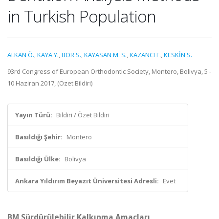
in Turkish Population
ALKAN Ö.
,
KAYA Y.
,
BOR S.
,
KAYASAN M. S.
,
KAZANCI F.
,
KESKİN S.
93rd Congress of European Orthodontic Society, Montero, Bolivya, 5 -
10 Haziran 2017, (Özet Bildiri)
Yayın Türü:
Bildiri / Özet Bildiri
Basıldığı Şehir:
Montero
Basıldığı Ülke:
Bolivya
Ankara Yıldırım Beyazıt Üniversitesi Adresli:
Evet
BM Sürdürülebilir Kalkınma Amaçları