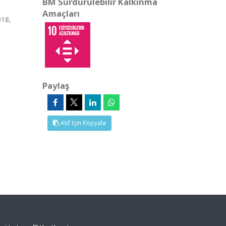
BM Sürdürülebilir Kalkınma
Amaçları
018,
Paylaş
Atıf İçin Kopyala