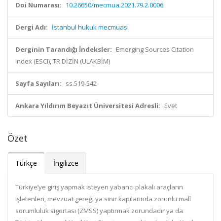
Doi Numarası:
10.26650/mecmua.2021.79.2.0006
Dergi Adı:
İstanbul hukuk mecmuası
Derginin Tarandığı İndeksler:
Emerging Sources Citation
Index (ESCI), TR DİZİN (ULAKBİM)
Sayfa Sayıları:
ss.519-542
Ankara Yıldırım Beyazıt Üniversitesi Adresli:
Evet
Özet
Türkçe
İngilizce
Türkiye’ye giriş yapmak isteyen yabancı plakalı araçların
işletenleri, mevzuat gereği ya sınır kapılarında zorunlu malî
sorumluluk sigortası (ZMSS) yaptırmak zorundadır ya da