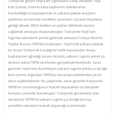
Türkiye’de geçerli Yeşil Kart Sigortasına sahip olmalıdır. Yeşil
Kart Sistemi, motorlu kara taşıtlarının milletlerarası
hareketliliğini kolaylaştırmak ve yabancı plakalı araçların
işletilmesi esnasında verdikleri zararların, kazanın meydana
geldiği ülkede ZMSS limitleri ve şartları dâhilinde tazmini
sağlamak amacıyla oluşturulmuştur. Türkiye’de Yeşil Kart
Sigortası işlemlerini yerine getirmek amacıyla Türkiye Motorlu
Taşıtlar Bürosu (TMTB) kurulmuştur. Yeşil Kartlı yabancı plakalı
bir aracın Türkiye’de karıştığı bir trafik kazasından dolayı
başkalarının uğradığı zararın tazmini, yabancı sigorta şirketi ya
da büro adına TMTB tarafından gerçekleştirilmektedir. Zarar
görenler Yeşil Kartı düzenleyen yabancı sigorta şirketi ya da ilgili
büro yerine doğrudan TMTB’ye müracaat edebilmekte ya da
dava açabilmektedir. Bu çalışmada, zarar görenler karşısında
TMTB’nin sorumluluğunun hukukî dayanakları ve davadaki
konumu üzerinde durulmuştur. Türkiye’de görülmekte olan
davalarda TMTB’nin yabancı sigorta ya da ilgili büroya
yöneltilen davaların hukuki dayanağı incelenmiştir.