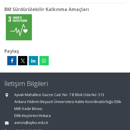
BM Sürdürülebilir Kalkınma Amaçları
Paylaş
İletişim Bilgileri
Ayvalı Mahallesi Gazze Cad. No: 7 B Blok Oda No: 513
Ankara Yıldırım Beyazıt Üniversitesi Kalite Koordinatörlüğü Etlik
Milli İrade Binası
Etlik-Keçiören/Ankara
avesis@aybu.edu.tr