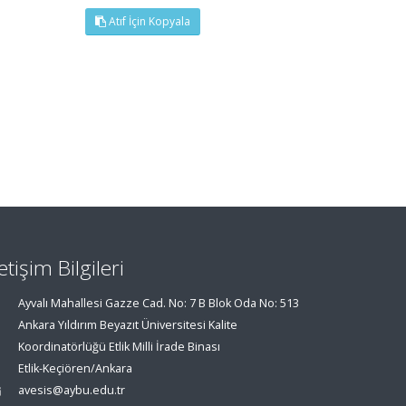
Atıf İçin Kopyala
letişim Bilgileri
Ayvalı Mahallesi Gazze Cad. No: 7 B Blok Oda No: 513
Ankara Yıldırım Beyazıt Üniversitesi Kalite
Koordinatörlüğü Etlik Milli İrade Binası
Etlik-Keçiören/Ankara
avesis@aybu.edu.tr