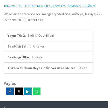
TANRIVERDİ F.
,
ÖZHASENEKLER A.
,
ÇAMCI M.
,
ZAMAN S.
,
ERGİN M.
9th Asian Conference on Emergency Medicine, Antalya, Türkiye, 22 -
25 Kasım 2017, (Özet Bildiri)
Yayın Türü:
Bildiri / Özet Bildiri
Basıldığı Şehir:
Antalya
Basıldığı Ülke:
Türkiye
Ankara Yıldırım Beyazıt Üniversitesi Adresli:
Evet
Paylaş