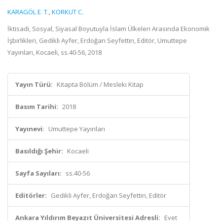
KARAGÖL E. T.
,
KORKUT C.
İktisadi, Sosyal, Siyasal Boyutuyla İslam Ülkeleri Arasında Ekonomik
İşbirlikleri, Gedikli Ayfer, Erdoğan Seyfettin, Editör, Umuttepe
Yayınları, Kocaeli, ss.40-56, 2018
Yayın Türü:
Kitapta Bölüm / Mesleki Kitap
Basım Tarihi:
2018
Yayınevi:
Umuttepe Yayınları
Basıldığı Şehir:
Kocaeli
Sayfa Sayıları:
ss.40-56
Editörler:
Gedikli Ayfer, Erdoğan Seyfettin, Editör
Ankara Yıldırım Beyazıt Üniversitesi Adresli:
Evet