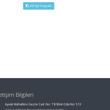
Atıf İçin Kopyala
letişim Bilgileri
Ayvalı Mahallesi Gazze Cad. No: 7 B Blok Oda No: 513