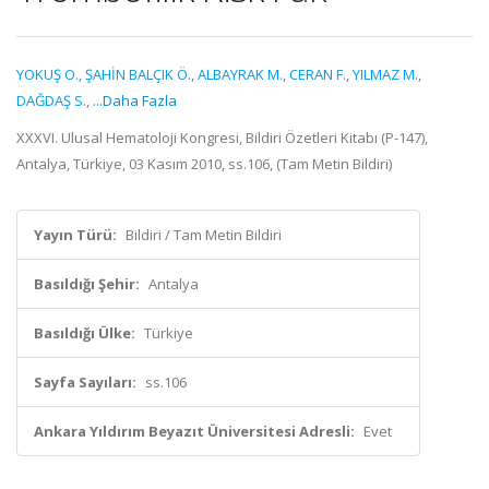
YOKUŞ O.
,
ŞAHİN BALÇIK Ö.
,
ALBAYRAK M.
,
CERAN F.
,
YILMAZ M.
,
DAĞDAŞ S.
,
...Daha Fazla
XXXVI. Ulusal Hematoloji Kongresi, Bildiri Özetleri Kitabı (P-147),
Antalya, Türkiye, 03 Kasım 2010, ss.106, (Tam Metin Bildiri)
Yayın Türü:
Bildiri / Tam Metin Bildiri
Basıldığı Şehir:
Antalya
Basıldığı Ülke:
Türkiye
Sayfa Sayıları:
ss.106
Ankara Yıldırım Beyazıt Üniversitesi Adresli:
Evet