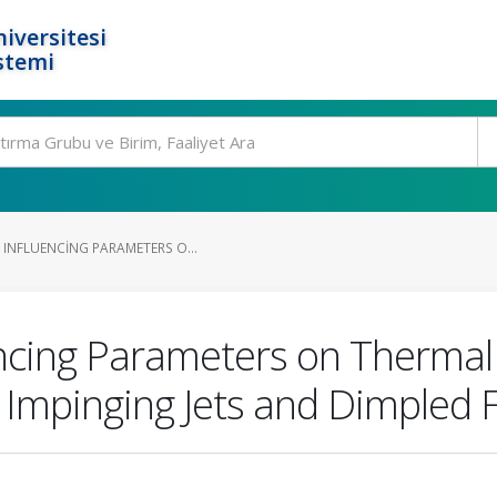
iversitesi
stemi
 INFLUENCING PARAMETERS O...
ncing Parameters on Thermal E
 Impinging Jets and Dimpled F