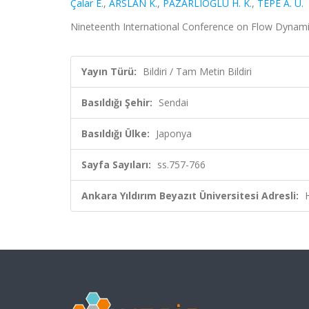
Çalar E.
,
ARSLAN K.
,
PAZARLIOĞLU H. K.
,
TEPE A. Ü.
Nineteenth International Conference on Flow Dynamics
Yayın Türü:
Bildiri / Tam Metin Bildiri
Basıldığı Şehir:
Sendai
Basıldığı Ülke:
Japonya
Sayfa Sayıları:
ss.757-766
Ankara Yıldırım Beyazıt Üniversitesi Adresli: