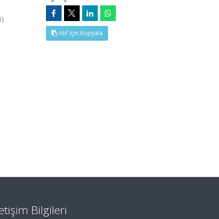
i)
Atıf İçin Kopyala
letişim Bilgileri