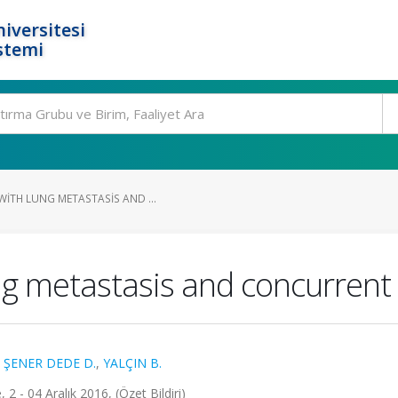
iversitesi
stemi
WITH LUNG METASTASIS AND ...
ng metastasis and concurrent 
,
ŞENER DEDE D.
,
YALÇIN B.
2 - 04 Aralık 2016, (Özet Bildiri)