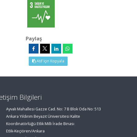
Paylaş
Atıf İçin Kopyala
letişim Bilgileri
Ayvalı Mahallesi Gazze Cad. No: 7 B Blok Oda No: 513
Ankara Yıldırım Beyazıt Üniversitesi Kalite
Koordinatörlüğü Etlik Milli İrade Binası
Etlik-Keçiören/Ankara