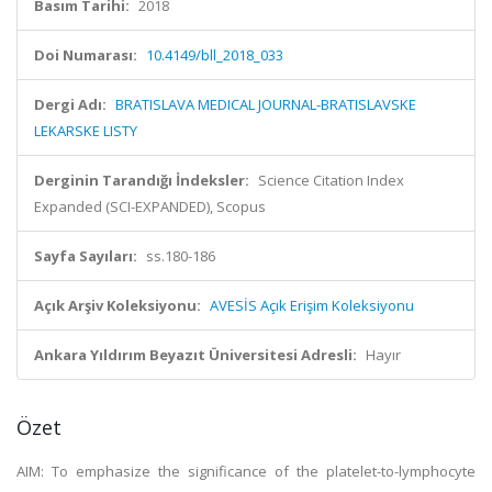
Basım Tarihi:
2018
Doi Numarası:
10.4149/bll_2018_033
Dergi Adı:
BRATISLAVA MEDICAL JOURNAL-BRATISLAVSKE
LEKARSKE LISTY
Derginin Tarandığı İndeksler:
Science Citation Index
Expanded (SCI-EXPANDED), Scopus
Sayfa Sayıları:
ss.180-186
Açık Arşiv Koleksiyonu:
AVESİS Açık Erişim Koleksiyonu
Ankara Yıldırım Beyazıt Üniversitesi Adresli:
Hayır
Özet
AIM: To emphasize the significance of the platelet-to-lymphocyte