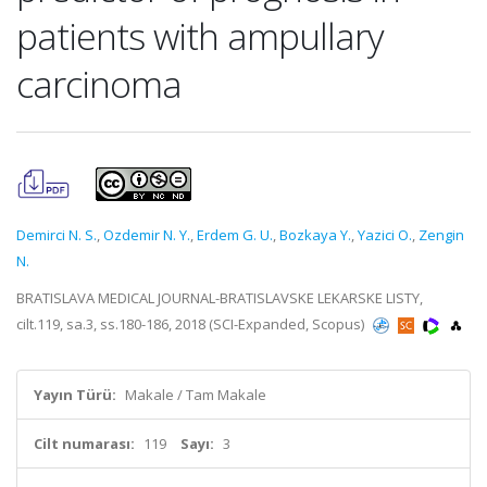
patients with ampullary
carcinoma
Demirci N. S.
,
Ozdemir N. Y.
,
Erdem G. U.
,
Bozkaya Y.
,
Yazici O.
,
Zengin
N.
BRATISLAVA MEDICAL JOURNAL-BRATISLAVSKE LEKARSKE LISTY,
cilt.119, sa.3, ss.180-186, 2018 (SCI-Expanded, Scopus)
Yayın Türü:
Makale / Tam Makale
Cilt numarası:
119
Sayı:
3