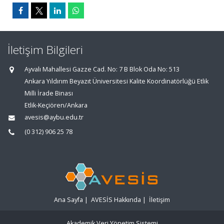
İletişim Bilgileri
Ayvalı Mahallesi Gazze Cad. No: 7 B Blok Oda No: 513
Ankara Yıldırım Beyazıt Üniversitesi Kalite Koordinatörlüğü Etlik
Milli İrade Binası
Etlik-Keçiören/Ankara
avesis@aybu.edu.tr
(0 312) 906 25 78
Ana Sayfa
|
AVESİS Hakkında
|
İletişim
Akademik Veri Yönetim Sistemi