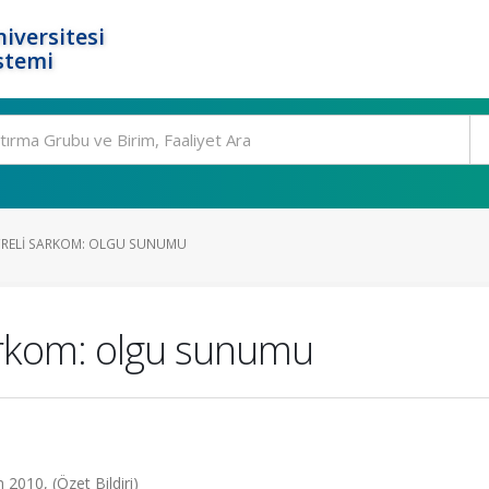
iversitesi
stemi
RELI SARKOM: OLGU SUNUMU
arkom: olgu sunumu
 2010, (Özet Bildiri)