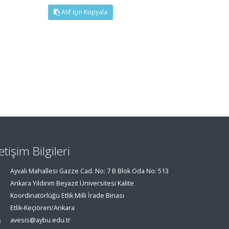
Atıf İçin Kopyala
letişim Bilgileri
Ayvalı Mahallesi Gazze Cad. No: 7 B Blok Oda No: 513
Ankara Yıldırım Beyazıt Üniversitesi Kalite
Koordinatörlüğü Etlik Milli İrade Binası
Etlik-Keçiören/Ankara
avesis@aybu.edu.tr