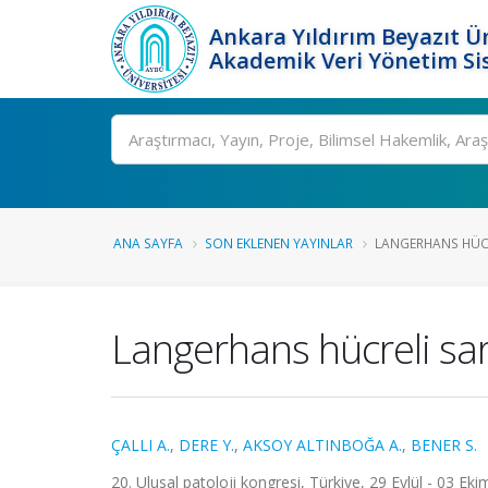
Ankara Yıldırım Beyazıt Ün
Akademik Veri Yönetim Si
Ara
ANA SAYFA
SON EKLENEN YAYINLAR
LANGERHANS HÜC
Langerhans hücreli s
ÇALLI A.
,
DERE Y.
,
AKSOY ALTINBOĞA A.
,
BENER S.
20. Ulusal patoloji kongresi, Türkiye, 29 Eylül - 03 Ekim