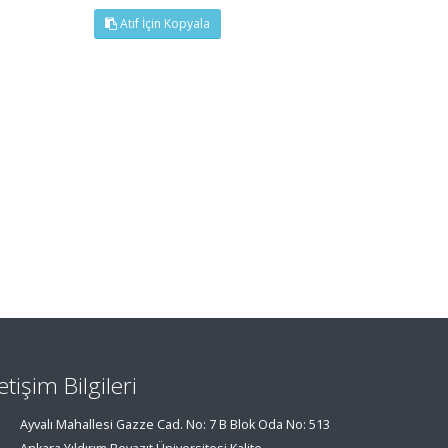
Atıf İçin Kopyala
letişim Bilgileri
Ayvalı Mahallesi Gazze Cad. No: 7 B Blok Oda No: 513