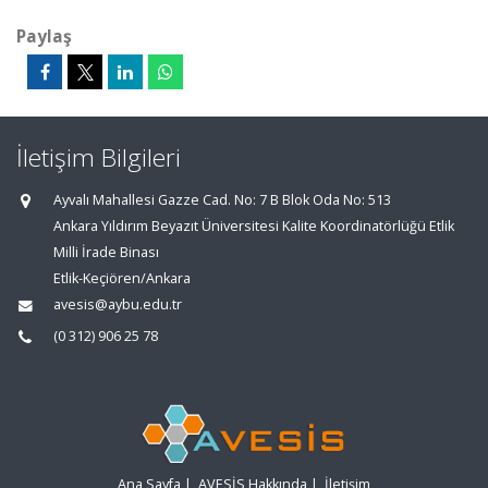
Paylaş
İletişim Bilgileri
Ayvalı Mahallesi Gazze Cad. No: 7 B Blok Oda No: 513
Ankara Yıldırım Beyazıt Üniversitesi Kalite Koordinatörlüğü Etlik
Milli İrade Binası
Etlik-Keçiören/Ankara
avesis@aybu.edu.tr
(0 312) 906 25 78
Ana Sayfa
|
AVESİS Hakkında
|
İletişim