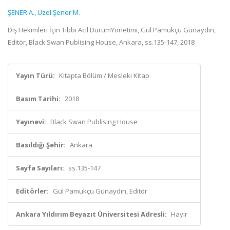
ŞENER A.
,
Uzel Şener M.
Diş Hekimleri İçin Tıbbi Acil DurumYönetimi, Gül Pamukçu Günaydın,
Editör, Black Swan Publising House, Ankara, ss.135-147, 2018
Yayın Türü:
Kitapta Bölüm / Mesleki Kitap
Basım Tarihi:
2018
Yayınevi:
Black Swan Publising House
Basıldığı Şehir:
Ankara
Sayfa Sayıları:
ss.135-147
Editörler:
Gül Pamukçu Günaydın, Editör
Ankara Yıldırım Beyazıt Üniversitesi Adresli:
Hayır