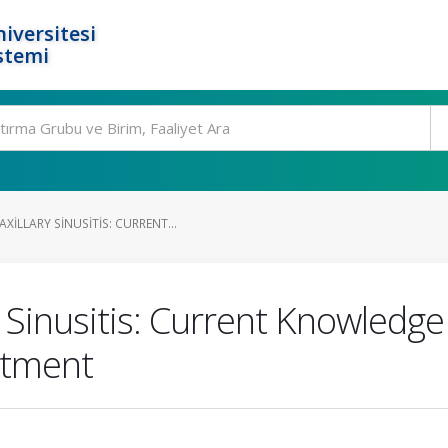
iversitesi
stemi
ILLARY SINUSITIS: CURRENT...
inusitis: Current Knowledge of
atment