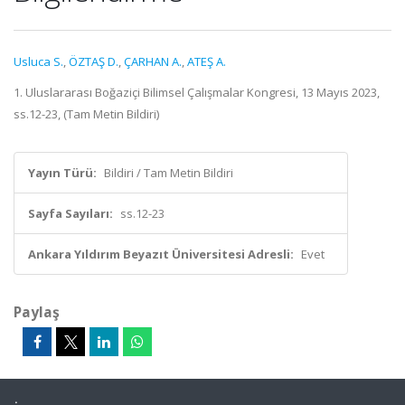
Usluca S.
,
ÖZTAŞ D.
,
ÇARHAN A.
,
ATEŞ A.
1. Uluslararası Boğaziçi Bilimsel Çalışmalar Kongresi, 13 Mayıs 2023,
ss.12-23, (Tam Metin Bildiri)
Yayın Türü:
Bildiri / Tam Metin Bildiri
Sayfa Sayıları:
ss.12-23
Ankara Yıldırım Beyazıt Üniversitesi Adresli:
Evet
Paylaş