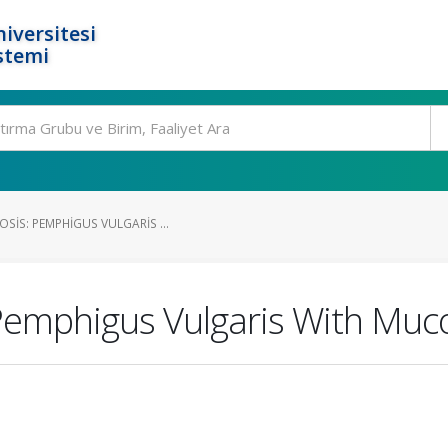
iversitesi
stemi
SIS: PEMPHIGUS VULGARIS ...
Pemphigus Vulgaris With Muc