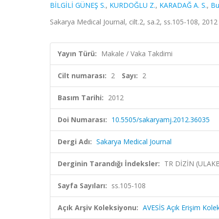
BİLGİLİ GÜNEŞ S.
,
KURDOĞLU Z.
,
KARADAĞ A. S.
,
Bu
Sakarya Medical Journal, cilt.2, sa.2, ss.105-108, 201
Yayın Türü:
Makale / Vaka Takdimi
Cilt numarası:
2
Sayı:
2
Basım Tarihi:
2012
Doi Numarası:
10.5505/sakaryamj.2012.36035
Dergi Adı:
Sakarya Medical Journal
Derginin Tarandığı İndeksler:
TR DİZİN (ULAK
Sayfa Sayıları:
ss.105-108
Açık Arşiv Koleksiyonu:
AVESİS Açık Erişim Kole