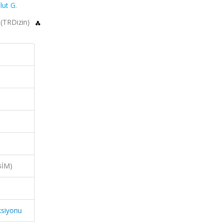
lut G.
2 (TRDizin)
BİM)
ksiyonu