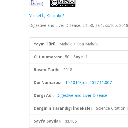
Yuksel İ.
,
Kilincalp S.
Digestive and Liver Disease, cilt.50, sa.1, ss.105, 2
Yayın Türü:
Makale / Kısa Makale
Cilt numarası:
50
Sayı:
1
Basım Tarihi:
2018
Doi Numarası:
10.1016/j.dld.2017.11.007
Dergi Adı:
Digestive and Liver Disease
Derginin Tarandığı İndeksler:
Science Citation
Sayfa Sayıları:
ss.105