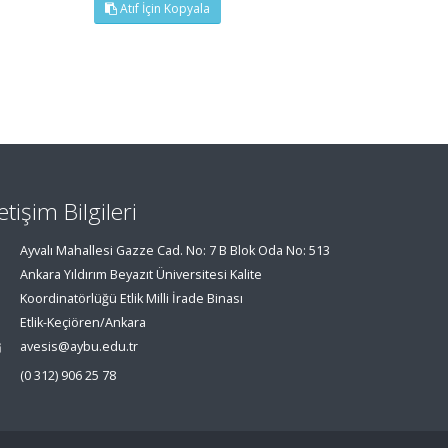
Atıf İçin Kopyala
letişim Bilgileri
Ayvalı Mahallesi Gazze Cad. No: 7 B Blok Oda No: 513
Ankara Yıldırım Beyazıt Üniversitesi Kalite
Koordinatörlüğü Etlik Milli İrade Binası
Etlik-Keçiören/Ankara
avesis@aybu.edu.tr
(0 312) 906 25 78