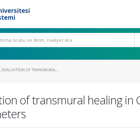
iversitesi
stemi
 EVALUATION OF TRANSMURAL...
tion of transmural healing in 
eters