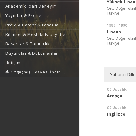
Yüksek Lisan
Akademik İdari Deneyim
Orta Doğu Teknik 
Türkiye
Yayınlar & Eserler
Proje & Patent & Tasarım
1985 - 1990
Lisans
Bilimsel & Mesleki Faaliyetler
Orta Doğu Teknik 
Türkiye
Başarılar & Tanınırlık
Duyurular & Dokümanlar
İletişim
Özgeçmiş Dosyası İndir
Yabancı Dille
C2 Ustalık
Arapça
C2 Ustalık
İngilizce