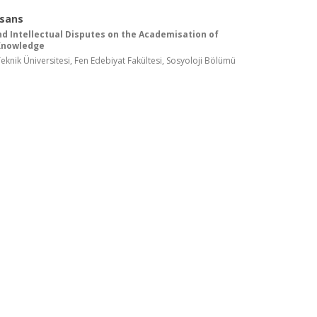
isans
and Intellectual Disputes on the Academisation of
 Knowledge
knik Üniversitesi, Fen Edebiyat Fakültesi, Sosyoloji Bölümü