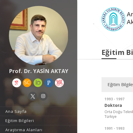
An
A
Eğitim Bi
Prof. Dr. YASİN AKTAY
Eğitim Bilgile
1993 - 1997
Doktora
Ana Sayfa
Orta Doğu Teknik 
Türkiye
Eğitim Bilgileri
1991 - 1993
Araştırma Alanları