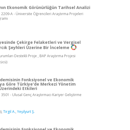
nın Ekonomik Görünürlüğün Tarihsel Analizi
 2209-A - Üniversite Öğrencileri Araştırma Projeleri
gramı
esinde Çekirge Felaketleri ve Vergisel
ırcık Şeyhleri Üzerine Bir İnceleme
rumları Destekli Proje , BAP Araştırma Projesi
tücü)
demisinin Fonksiyonel ve Ekonomik
aya Göre Türkiye'de Merkezi Yönetim
zerindeki Etkileri
 3501 - Ulusal Genç Araştırmacı Kariyer Geliştirme
),
Tirgil A.
,
Yeşilyurt Ş.
demisinin Fonksiyonel ve Ekonomik