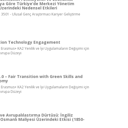
aya Göre Türkiye’de Merkezi Yönetim
Üzerindeki Nedensel Etkileri
 3501 - Ulusal Genç Araştırmacı Kariyer Geliştirme
tion Technology Engagement
 Erasmus+ KA2 Yenilik ve İyi Uygulamaların Değişimi için
, Avrupa Düzeyi
0 – Fair Transition with Green Skills and
nomy
 Erasmus+ KA2 Yenilik ve İyi Uygulamaların Değişimi için
, Avrupa Düzeyi
 ve Avrupalılastırma Dürtüsü: İngiliz
Osmanlı Maliyesi Üzerindeki Etkisi (1850-