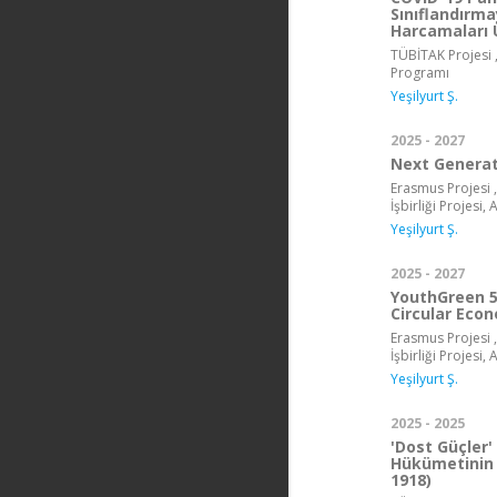
Sınıflandırm
Harcamaları 
TÜBİTAK Projesi ,
Programı
Yeşilyurt Ş.
2025 - 2027
Next Genera
Erasmus Projesi ,
İşbirliği Projesi
Yeşilyurt Ş.
2025 - 2027
YouthGreen 5.
Circular Eco
Erasmus Projesi ,
İşbirliği Projesi
Yeşilyurt Ş.
2025 - 2025
'Dost Güçler'
Hükümetinin 
1918)