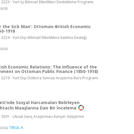
 2223 - Yurt İçi Bilimsel Etkinlikleri Destekleme Programı
tücü)
r the Sick Man’: Ottoman-British Economic
50-1918
 2224 - Yurt Dışı Bilimsel Etkinliklere Katılma Desteği
tücü)
ish Economic Relations: The Influence of the
rnment on Ottoman Public Finance (1850-1918)
, 2219 - Yurt Dışı Doktora Sonrası Araştırma Burs Programı
eti'nde Sosyal Harcamaları Belirleyen
htacîn Maaşlarına Dair Bir İnceleme
 3501 - Ulusal Genç Araştırmacı Kariyer Geliştirme
tücü),
TİRGİL A.