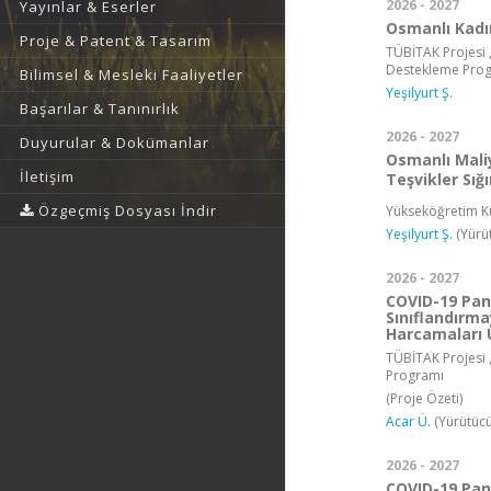
2026 - 2027
Yayınlar & Eserler
Osmanlı Kadı
Proje & Patent & Tasarım
TÜBİTAK Projesi ,
Destekleme Pro
Bilimsel & Mesleki Faaliyetler
Yeşilyurt Ş.
Başarılar & Tanınırlık
2026 - 2027
Duyurular & Dokümanlar
Osmanlı Maliy
İletişim
Teşvikler Sığ
Özgeçmiş Dosyası İndir
Yükseköğretim Ku
Yeşilyurt Ş.
(Yürü
2026 - 2027
COVID-19 Pan
Sınıflandırm
Harcamaları Ü
TÜBİTAK Projesi ,
Programı
(Proje Özeti)
Acar Ü.
(Yürütücü
2026 - 2027
COVID-19 Pan