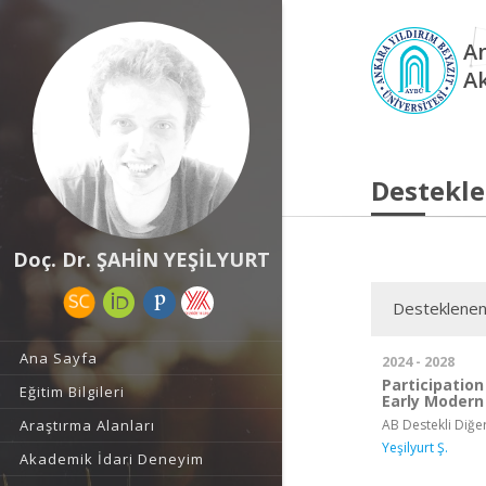
An
A
Destekle
Doç. Dr. ŞAHİN YEŞİLYURT
Desteklenen
Ana Sayfa
2024 - 2028
Participation
Eğitim Bilgileri
Early Modern
AB Destekli Diğer
Araştırma Alanları
Yeşilyurt Ş.
Akademik İdari Deneyim