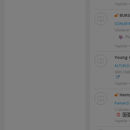
Yayınlar 
BURS
GÖKLER R
Uluslarar
Pl
Yayınlar
Young C
ALTUN D
69th OMEP
Yayınlar >
Hemş
Pamuk D.
1.Uluslar
Yayınlar >