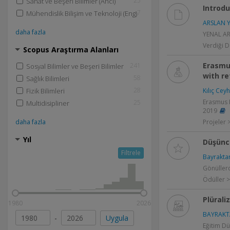
25
Sanat ve Beşeri Bilimler (Ahci)
Introdu
7
Mühendislik Bilişim ve Teknoloji (Eng)
ARSLAN Y
daha fazla
YENAL ARS
Verdiği D
Scopus Araştırma Alanları
Erasmu
241
Sosyal Bilimler ve Beşeri Bilimler
with re
58
Sağlık Bilimleri
28
Fizik Bilimleri
Kılıç Ceyh
Erasmus P
25
Multidisipliner
2019
daha fazla
Projeler 
Yıl
Düşünc
Filtrele
Bayraktar
Gönüllerd
Ödüller >
Plürali
1980
2026
BAYRAKTA
-
Uygula
Eğitim Dü