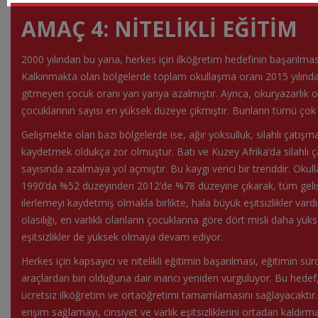
AMAÇ 4: NİTELİKLİ EĞİTİM
2000 yılından bu yana, herkes için ilköğretim hedefinin başarılma
Kalkınmakta olan bölgelerde toplam okullaşma oranı 2015 yılınd
gitmeyen çocuk oranı yarı yarıya azalmıştır. Ayrıca, okuryazarlık 
çocuklarının sayısı en yüksek düzeye çıkmıştır. Bunların tümü çok 
Gelişmekte olan bazı bölgelerde ise, ağır yoksulluk, silahlı çatışmal
kaydetmek oldukça zor olmuştur. Batı ve Kuzey Afrika’da silahlı
sayısında azalmaya yol açmıştır. Bu kaygı verici bir trenddir. Oku
1990’da %52 düzeyinden 2012’de %78 düzeyine çıkarak, tüm geli
ilerlemeyi kaydetmiş olmakla birlikte, hala büyük eşitsizlikler vard
olasılığı, en varlıklı olanların çocuklarına göre dört misli daha yük
eşitsizlikler de yüksek olmaya devam ediyor.
Herkes için kapsayıcı ve nitelikli eğitimin başarılması, eğitimin sü
araçlardan biri olduğuna dair inancı yeniden vurguluyor. Bu hedef,
ücretsiz ilköğretim ve ortaöğretimi tamamlamasını sağlayacaktır. 
erişim sağlamayı, cinsiyet ve varlık eşitsizliklerini ortadan kaldır