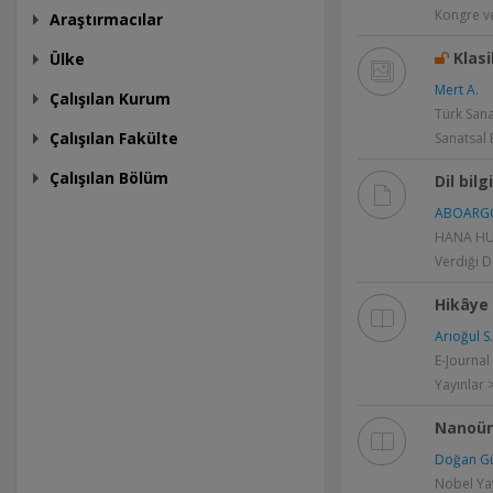
Kongre ve
Araştırmacılar
Klasi
Ülke
Mert A.
Çalışılan Kurum
Türk Sana
Çalışılan Fakülte
Sanatsal E
Çalışılan Bölüm
Dil bilg
ABOARGO
HANA HUS
Verdiği D
Hikâye 
Arıoğul S.
E-Journal
Yayınlar
Nanoür
Doğan Güz
Nobel Yay