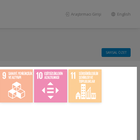
Araştırmacı Girişi
English
SAYISAL ÖZET