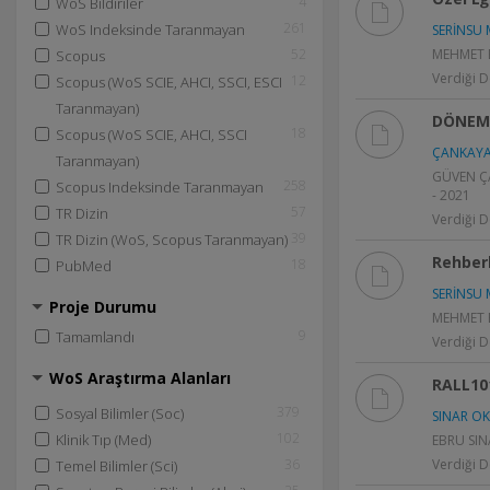
4
WoS Bildiriler
261
WoS Indeksinde Taranmayan
SERİNSU M
52
MEHMET EN
Scopus
Verdiği D
12
Scopus (WoS SCIE, AHCI, SSCI, ESCI
Taranmayan)
DÖNEM 
18
Scopus (WoS SCIE, AHCI, SSCI
ÇANKAYA
Taranmayan)
GÜVEN ÇAN
258
Scopus Indeksinde Taranmayan
- 2021
57
TR Dizin
Verdiği D
39
TR Dizin (WoS, Scopus Taranmayan)
Rehberl
18
PubMed
SERİNSU M
Proje Durumu
MEHMET EN
9
Tamamlandı
Verdiği D
WoS Araştırma Alanları
RALL10
379
Sosyal Bilimler (Soc)
SINAR O
102
Klinik Tıp (Med)
EBRU SINA
36
Verdiği D
Temel Bilimler (Sci)