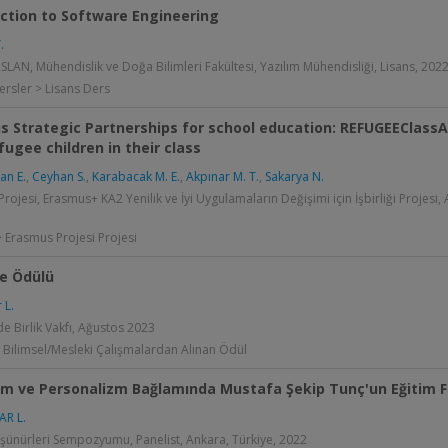
ction to Software Engineering
.
LAN, Mühendislik ve Doğa Bilimleri Fakültesi, Yazılım Mühendisliği, Lisans, 2022
ersler > Lisans Ders
s Strategic Partnerships for school education: REFUGEEClass
fugee children in their class
an E.
,
Ceyhan S.
,
Karabacak M. E.
,
Akpınar M. T.
,
Sakarya N.
rojesi, Erasmus+ KA2 Yenilik ve İyi Uygulamaların Değişimi için İşbirliği Projesi,
> Erasmus Projesi Projesi
e Ödülü
 L.
e Birlik Vakfı, Ağustos 2023
 Bilimsel/Mesleki Çalışmalardan Alınan Ödül
zm ve Personalizm Bağlamında Mustafa Şekip Tunç'un Eğitim F
R L.
şünürleri Sempozyumu, Panelist, Ankara, Türkiye, 2022