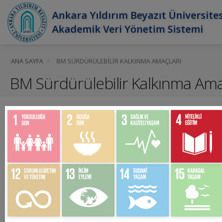
Ankara Yıldırım Beyazıt Üniversites
Akademik Veri Yönetim Sistemi
ANA SAYFA
BM SÜRDÜRÜLEBILIR KALKINMA AMAÇLARI
BM Sürdürülebilir Kalkınma Ama