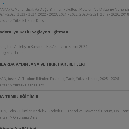
 G.
KAYA, Mühendislik Ve Doğa Bilimleri Fakültesi, Metalurji Ve Malzeme Mühendisl
024 - 2025, 2023 - 2024, 2022 - 2023, 2021 - 2022, 2020 - 2021, 2019 - 2020, 2018
ersler > Yüksek Lisans Ders
ademi'ye Katkı Sağlayan Eğitmen
nolojileri Ve İletişim Kurumu - Btk Akademi, Kasım 2024
 Diğer Ödüller
LARDA AYDINLANA VE FİKİR HAREKETLERİ
.
N, İnsan Ve Toplum Bilimleri Fakültesi, Tarih, Yüksek Lisans, 2025 - 2026
ersler > Yüksek Lisans Ders
A TEMEL EĞİTİM II
 ÜN, Teknik Bilimler Meslek Yüksekokulu, Bitkisel ve Hayvansal Üretim, Ön Lisan
ersler > Ön Lisans Ders
itimde Din Eğitimi