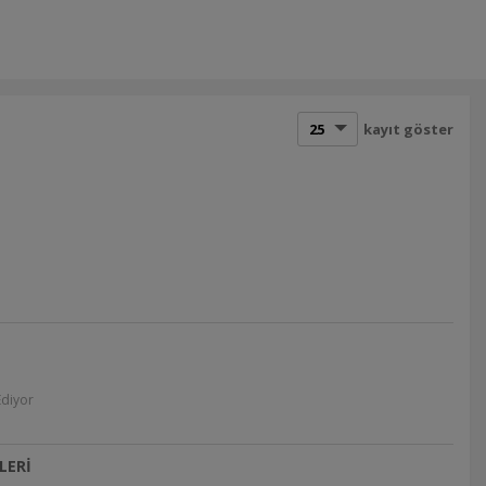
kayıt göster
Ediyor
LERİ