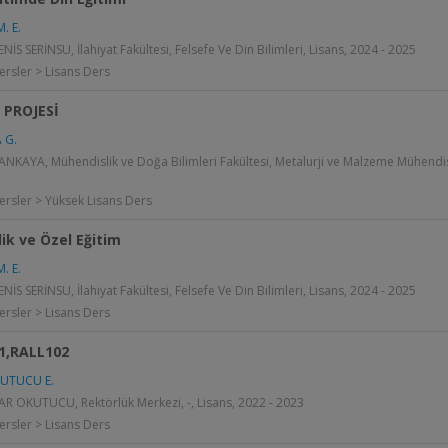
. E.
İS SERİNSU, İlahiyat Fakültesi, Felsefe Ve Din Bilimleri, Lisans, 2024 - 2025
ersler > Lisans Ders
PROJESİ
 G.
KAYA, Mühendislik ve Doğa Bilimleri Fakültesi, Metalurji ve Malzeme Mühendisl
ersler > Yüksek Lisans Ders
ik ve Özel Eğitim
. E.
İS SERİNSU, İlahiyat Fakültesi, Felsefe Ve Din Bilimleri, Lisans, 2024 - 2025
ersler > Lisans Ders
1,RALL102
KUTUCU E.
R OKUTUCU, Rektörlük Merkezi, -, Lisans, 2022 - 2023
ersler > Lisans Ders