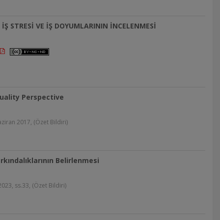
İŞ STRESİ VE İŞ DOYUMLARININ İNCELENMESİ
quality Perspective
iran 2017, (Özet Bildiri)
kındalıklarının Belirlenmesi
23, ss.33, (Özet Bildiri)