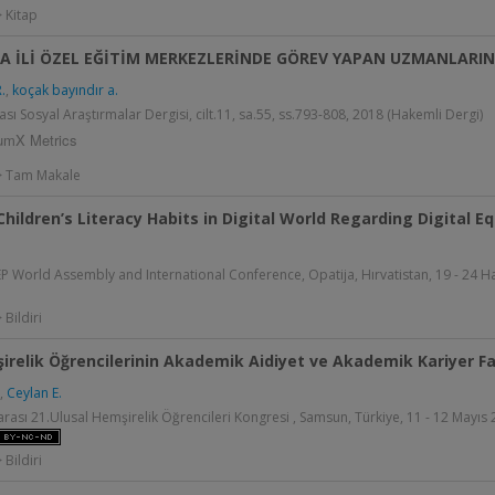
> Kitap
A İLİ ÖZEL EĞİTİM MERKEZLERİNDE GÖREV YAPAN UZMANLARIN 
.
,
koçak bayındır a.
ası Sosyal Araştırmalar Dergisi, cilt.11, sa.55, ss.793-808, 2018 (Hakemli Dergi)
umX Metrics
 > Tam Makale
hildren’s Literacy Habits in Digital World Regarding Digital E
.
 World Assembly and International Conference, Opatija, Hırvatistan, 19 - 24 Haz
 Bildiri
irelik Öğrencilerinin Akademik Aidiyet ve Akademik Kariyer Far
,
Ceylan E.
arası 21.Ulusal Hemşirelik Öğrencileri Kongresi , Samsun, Türkiye, 11 - 12 Mayıs 20
 Bildiri