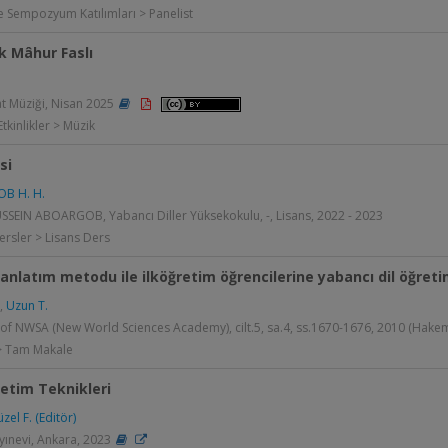
 Sempozyum Katılımları > Panelist
k Mâhur Faslı
t Müziği, Nisan 2025
tkinlikler > Müzik
isi
B H. H.
SEIN ABOARGOB, Yabancı Diller Yüksekokulu, -, Lisans, 2022 - 2023
ersler > Lisans Ders
anlatım metodu ile ilköğretim öğrencilerine yabancı dil öğreti
,
Uzun T.
 of NWSA (New World Sciences Academy), cilt.5, sa.4, ss.1670-1676, 2010 (Hakem
 > Tam Makale
etim Teknikleri
el F. (Editör)
ınevi, Ankara, 2023