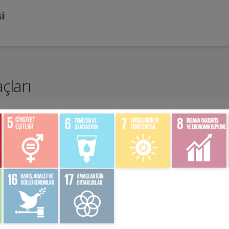
i
çları