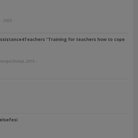
 - 2023
Assistance4Teachers “Training for teachers how to cope
 Avrupa Düzeyi, 2016 -
elsefesi