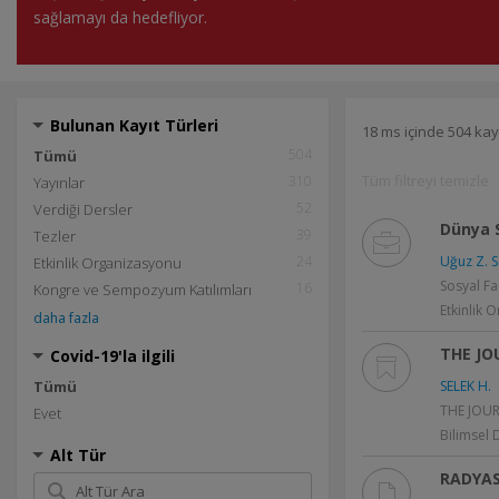
sağlamayı da hedefliyor.
Bulunan Kayıt Türleri
18 ms içinde 504 kay
504
Tümü
Tüm filtreyi temizle
310
Yayınlar
52
Verdiği Dersler
Dünya S
39
Tezler
24
Uğuz Z. S
Etkinlik Organizasyonu
Sosyal Fa
16
Kongre ve Sempozyum Katılımları
Etkinlik 
daha fazla
THE JO
Covid-19'la ilgili
Tümü
SELEK H.
THE JOUR
Evet
Bilimsel 
Alt Tür
RADYAS