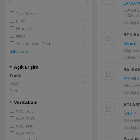
ÇANKAYA
GÜVEN ÇAN
126
Tam Makale
- 2026, 2
109
Bildiri
Verdiği D
34
Lisans Ders
BTK Ak
29
Kitap
28
Yüksek Lisans Tezi
Alşan İ.
Bilgi Tek
daha fazla
Ödüller >
Açık Erişim
BALKAN
504
Tümü
ERMAN A
307
Hayır
ARZU ERMA
117
Evet
Verdiği D
Veritabanı
ATLARD
16
WoS SCIE
ÜN A. E.
23
WoS SSCI
ALİ EKBER
2
WoS AHCI
Verdiği D
15
WoS ESCI
Özel Eğ