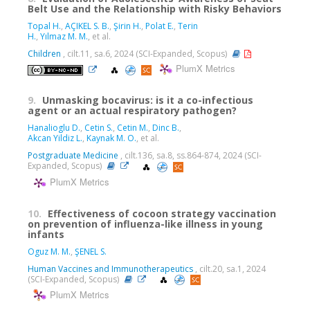
Belt Use and the Relationship with Risky Behaviors
Topal H.
,
AÇIKEL S. B.
,
Şirin H.
,
Polat E.
,
Terin
H.
,
Yılmaz M. M.
, et al.
Children
, cilt.11, sa.6, 2024 (SCI-Expanded, Scopus)
PlumX Metrics
9.
Unmasking bocavirus: is it a co-infectious
agent or an actual respiratory pathogen?
Hanalioglu D.
,
Cetin S.
,
Cetin M.
,
Dinc B.
,
Akcan Yildiz L.
,
Kaynak M. O.
, et al.
Postgraduate Medicine
, cilt.136, sa.8, ss.864-874, 2024 (SCI-
Expanded, Scopus)
PlumX Metrics
10.
Effectiveness of cocoon strategy vaccination
on prevention of influenza-like illness in young
infants
Oguz M. M.
,
ŞENEL S.
Human Vaccines and Immunotherapeutics
, cilt.20, sa.1, 2024
(SCI-Expanded, Scopus)
PlumX Metrics