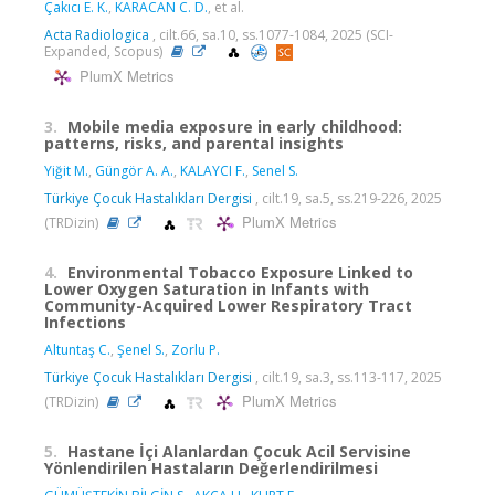
Çakıcı E. K.
,
KARACAN C. D.
, et al.
Acta Radiologica
, cilt.66, sa.10, ss.1077-1084, 2025 (SCI-
Expanded, Scopus)
PlumX Metrics
3.
Mobile media exposure in early childhood:
patterns, risks, and parental insights
Yiğit M.
,
Güngör A. A.
,
KALAYCI F.
,
Senel S.
Türkiye Çocuk Hastalıkları Dergisi
, cilt.19, sa.5, ss.219-226, 2025
PlumX Metrics
(TRDizin)
4.
Environmental Tobacco Exposure Linked to
Lower Oxygen Saturation in Infants with
Community-Acquired Lower Respiratory Tract
Infections
Altuntaş C.
,
Şenel S.
,
Zorlu P.
Türkiye Çocuk Hastalıkları Dergisi
, cilt.19, sa.3, ss.113-117, 2025
PlumX Metrics
(TRDizin)
5.
Hastane İçi Alanlardan Çocuk Acil Servisine
Yönlendirilen Hastaların Değerlendirilmesi