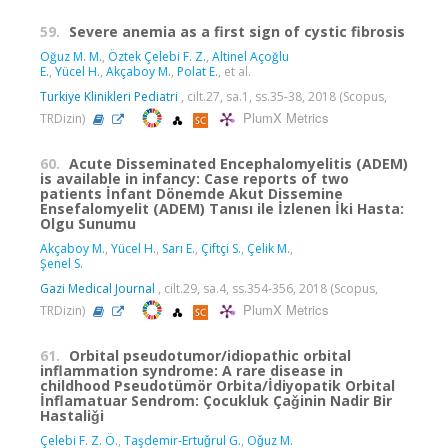
59.
Severe anemia as a first sign of cystic fibrosis
Oğuz M. M.
,
Öztek Çelebi F. Z.
,
Altinel Açoğlu
E.
,
Yücel H.
,
Akçaboy M.
,
Polat E.
, et al.
Turkiye Klinikleri Pediatri
, cilt.27, sa.1, ss.35-38, 2018 (Scopus,
PlumX Metrics
TRDizin)
60.
Acute Disseminated Encephalomyelitis (ADEM)
is available in infancy: Case reports of two
patients İnfant Dönemde Akut Dissemine
Ensefalomyelit (ADEM) Tanısı ile İzlenen İki Hasta:
Olgu Sunumu
Akçaboy M.
,
Yücel H.
,
Sarı E.
,
Çiftçi S.
,
Çelik M.
,
Şenel S.
Gazi Medical Journal
, cilt.29, sa.4, ss.354-356, 2018 (Scopus,
PlumX Metrics
TRDizin)
61.
Orbital pseudotumor/idiopathic orbital
inflammation syndrome: A rare disease in
childhood Pseudotümör Orbita/İdiyopatik Orbital
İnflamatuar Sendrom: Çocukluk Çaǧinin Nadir Bir
Hastaliǧi
Çelebi F. Z. Ö.
,
Taşdemir-Ertuǧrul G.
,
Oǧuz M.