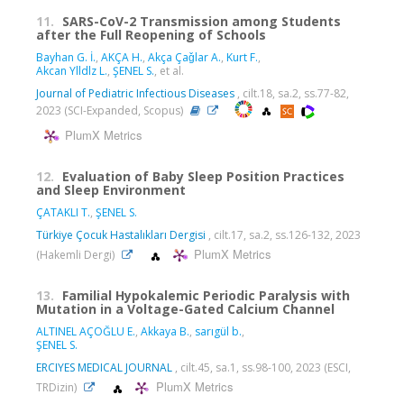
11.
SARS-CoV-2 Transmission among Students
after the Full Reopening of Schools
Bayhan G. İ.
,
AKÇA H.
,
Akça Çaǧlar A.
,
Kurt F.
,
Akcan Ylldlz L.
,
ŞENEL S.
, et al.
Journal of Pediatric Infectious Diseases
, cilt.18, sa.2, ss.77-82,
2023 (SCI-Expanded, Scopus)
PlumX Metrics
12.
Evaluation of Baby Sleep Position Practices
and Sleep Environment
ÇATAKLI T.
,
ŞENEL S.
Türkiye Çocuk Hastalıkları Dergisi
, cilt.17, sa.2, ss.126-132, 2023
PlumX Metrics
(Hakemli Dergi)
13.
Familial Hypokalemic Periodic Paralysis with
Mutation in a Voltage-Gated Calcium Channel
ALTINEL AÇOĞLU E.
,
Akkaya B.
,
sarıgül b.
,
ŞENEL S.
ERCIYES MEDICAL JOURNAL
, cilt.45, sa.1, ss.98-100, 2023 (ESCI,
PlumX Metrics
TRDizin)