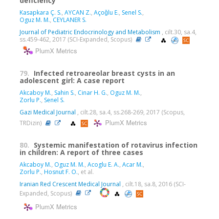
deficiency
Kasapkara Ç. S.
,
AYCAN Z.
,
Açoǧlu E.
,
Senel S.
,
Oguz M. M.
,
CEYLANER S.
Journal of Pediatric Endocrinology and Metabolism
, cilt.30, sa.4,
ss.459-462, 2017 (SCI-Expanded, Scopus)
PlumX Metrics
79.
Infected retroareolar breast cysts in an
adolescent girl: A case report
Akcaboy M.
,
Sahin S.
,
Cinar H. G.
,
Oguz M. M.
,
Zorlu P.
,
Senel S.
Gazi Medical Journal
, cilt.28, sa.4, ss.268-269, 2017 (Scopus,
PlumX Metrics
TRDizin)
80.
Systemic manifestation of rotavirus infection
in children: A report of three cases
Akcaboy M.
,
Oguz M. M.
,
Acoglu E. A.
,
Acar M.
,
Zorlu P.
,
Hosnut F. O.
, et al.
Iranian Red Crescent Medical Journal
, cilt.18, sa.8, 2016 (SCI-
Expanded, Scopus)
PlumX Metrics