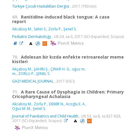
Türkiye Çocuk Hastalıkları Dergisi
, 2017 (TRDizin)
69.
Ranitidine-induced black tongue: A case
report
Akcaboy M.
,
Sahin S.
,
Zorlu P.
,
Şenel S.
Pediatric Dermatology
, cilt.34, sa.6, 2017 (SCI-Expanded, Scopus)
PlumX Metrics
70.
Adolesan bir kızda enfekte retroareolar meme
kistleri
Akçaboy M.
,
ŞAHİN Ş.
,
ÇINAR H. G.
,
oğuz m.
m.
,
ZORLU P.
,
ŞENEL S.
GAZI MEDICAL JOURNAL
, 2017 (ESCI)
71.
A Rare Cause of Dysphagia in Children: Primary
Cricopharyngeal Achalasia
Akcaboy M.
,
Zorlu P.
,
DEMİR N.
,
Acoglu E. A.
,
Oguz M. M.
,
Şenel S.
Journal of Paediatrics and Child Health
, cilt.53, sa.8, ss.827-828,
2017 (SCI-Expanded, Scopus)
PlumX Metrics