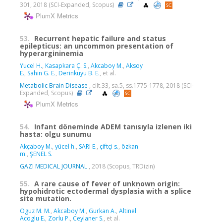
301, 2018 (SCI-Expanded, Scopus)
PlumX Metrics
53.
Recurrent hepatic failure and status
epilepticus: an uncommon presentation of
hyperargininemia
Yucel H.
,
Kasapkara Ç. S.
,
Akcaboy M.
,
Aksoy
E.
,
Sahin G. E.
,
Derinkuyu B. E.
, et al.
Metabolic Brain Disease
, cilt.33, sa.5, ss.1775-1778, 2018 (SCI-
Expanded, Scopus)
PlumX Metrics
54.
Infant döneminde ADEM tanısıyla izlenen iki
hasta: olgu sunumu
Akçaboy M.
,
yücel h.
,
SARI E.
,
çiftçi s.
,
özkan
m.
,
ŞENEL S.
GAZI MEDICAL JOURNAL
, 2018 (Scopus, TRDizin)
55.
A rare cause of fever of unknown origin:
hypohidrotic ectodermal dysplasia with a splice
site mutation.
Oguz M. M.
,
Akcaboy M.
,
Gurkan A.
,
Altinel
Acoglu E.
,
Zorlu P.
,
Ceylaner S.
, et al.