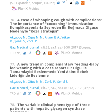
(SCI-Expanded, Scopus, TRDizin)
PlumX Metrics
76.
A case of whooping cough with complications:
The importance of "cocooning" immunization
Komplikasyonlarla Seyreden Bir Boǧmaca Olgusu
Nedeniyle "Koza Stratejisi"
Akçaboy M.
,
Oǧuz M. M.
,
Altinel E. A.
,
Yüksel
D.
,
Şenel S.
,
Zorlu P.
Gazi Medical Journal
, cilt.28, sa.1, ss.48-50, 2017 (Scopus,
PlumX Metrics
TRDizin)
77.
A new trend in complemantary feeding-baby
led weaning with a case report Bir Olgu ile
Tamamlayici Beslenmede Yeni Akim: Bebek
Liderlǧinde Beslenme
Akçaboy M.
,
Oǧuz M. M.
,
Zorlu P.
,
Şenel S.
Gazi Medical Journal
, cilt.28, sa.2, ss.146-147, 2017 (Scopus,
PlumX Metrics
TRDizin)
78.
The variable clinical phenotype of three
patients with hepatic glycogen synthase