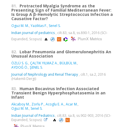
81.
Protracted Myalgia Syndrome as the
Presenting Sign of Familial Mediterranean Fever:
Is Group A β-Hemolytic Streptococcus Infection a
Causative Factor?
Oguz M. M.
,
Yazilitas F.
,
Senel S.
Indian journal of pediatrics
, cilt.83, sa.8, ss.890-1, 2016 (SCI-
PlumX Metrics
Expanded, Scopus)
82.
Lobar Pneumonia and Glomerulonephritis An
Unusual Association
ÖZLÜ S. G.
,
ÇALTIK YILMAZ A.
,
BÜLBÜL M.
,
AYDOĞ Ö.
,
ŞENEL S.
Journal of Nephrology and Renal Therapy
, cilt.1, sa.2, 2016
(Hakemli Dergi)
83.
Human Bocavirus Infection Associated
Transient Benign Hyperphosphatasemia in an
Infant
Akcaboy M.
,
Zorlu P.
,
Acoglu E. A.
,
Acar M.
,
Oguz M. M.
,
Senel S.
Indian Journal of Pediatrics
, cilt.83, sa.8, ss.902-903, 2016 (SCI-
Expanded, Scopus)
PlumX Metrics