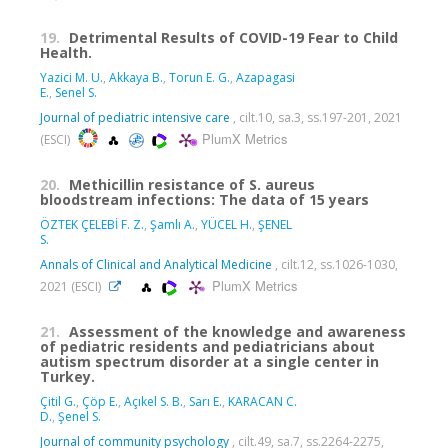
19.
Detrimental Results of COVID-19 Fear to Child
Health.
Yazici M. U.
,
Akkaya B.
,
Torun E. G.
,
Azapagasi
E.
,
Senel S.
Journal of pediatric intensive care
, cilt.10, sa.3, ss.197-201, 2021
PlumX Metrics
(ESCI)
20.
Methicillin resistance of S. aureus
bloodstream infections: The data of 15 years
ÖZTEK ÇELEBİ F. Z.
,
Şamlı A.
,
YÜCEL H.
,
ŞENEL
S.
Annals of Clinical and Analytical Medicine
, cilt.12, ss.1026-1030,
PlumX Metrics
2021 (ESCI)
21.
Assessment of the knowledge and awareness
of pediatric residents and pediatricians about
autism spectrum disorder at a single center in
Turkey.
Çitil G.
,
Çöp E.
,
Açıkel S. B.
,
Sarı E.
,
KARACAN C.
D.
,
Şenel S.
Journal of community psychology
, cilt.49, sa.7, ss.2264-2275,