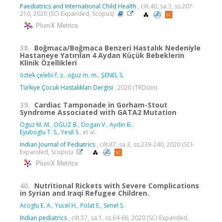
Paediatrics and International Child Health
, cilt.40, sa.3, ss.207-
210, 2020 (SCI-Expanded, Scopus)
PlumX Metrics
38.
Boğmaca/Boğmaca Benzeri Hastalık Nedeniyle
Hastaneye Yatırılan 4 Aydan Küçük Bebeklerin
Klinik Özellikleri
öztek çelebi f. z.
,
oğuz m. m.
,
ŞENEL S.
Türkiye Çocuk Hastalıkları Dergisi
, 2020 (TRDizin)
39.
Cardiac Tamponade in Gorham-Stout
Syndrome Associated with GATA2 Mutation
Oguz M. M.
,
OĞUZ B.
,
Dogan V.
,
Aydin B.
,
Eyuboglu T. S.
,
Yesil S.
, et al.
Indian Journal of Pediatrics
, cilt.87, sa.3, ss.239-240, 2020 (SCI-
Expanded, Scopus)
PlumX Metrics
40.
Nutritional Rickets with Severe Complications
in Syrian and Iraqi Refugee Children.
Acoglu E. A.
,
Yucel H.
,
Polat E.
,
Senel S.
Indian pediatrics
, cilt.57, sa.1, ss.64-66, 2020 (SCI-Expanded,