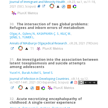
Journal of Immigrant and Minority Health
, cilt.23, sa.1, ss.11-18,
2021 (SSCI, Scopus)
PlumX Metrics
30.
The intersection of two global problems:
Refugees and inborn errors of metabolism
Olgaç A.
,
Gülenç N.
,
KASAPKARA Ç. S.
,
KILIÇ M.
,
ŞENEL S.
,
TÜMER L.
Annals of MAsburçe Olgaçedical Research
, cilt.28, 2021 (TRDizin)
PlumX Metrics
31.
An investigation into the association between
latent toxoplasmosis and suicide attempts
among adolescents
Yucel H.
,
Burak Acikel S.
,
Senel S.
Journal of Infection in Developing Countries
, cilt.14, sa.12,
ss.1437-1441, 2021 (SCI-Expanded, Scopus)
PlumX Metrics
32.
Acute necrotizing encephalopathy of
childhood: A single-center experience