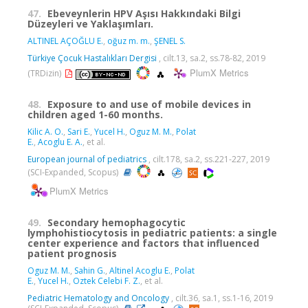
47.
Ebeveynlerin HPV Aşısı Hakkındaki Bilgi
Düzeyleri ve Yaklaşımları.
ALTINEL AÇOĞLU E.
,
oğuz m. m.
,
ŞENEL S.
Türkiye Çocuk Hastalıkları Dergisi
, cilt.13, sa.2, ss.78-82, 2019
PlumX Metrics
(TRDizin)
48.
Exposure to and use of mobile devices in
children aged 1-60 months.
Kilic A. O.
,
Sari E.
,
Yucel H.
,
Oguz M. M.
,
Polat
E.
,
Acoglu E. A.
, et al.
European journal of pediatrics
, cilt.178, sa.2, ss.221-227, 2019
(SCI-Expanded, Scopus)
PlumX Metrics
49.
Secondary hemophagocytic
lymphohistiocytosis in pediatric patients: a single
center experience and factors that influenced
patient prognosis
Oguz M. M.
,
Sahin G.
,
Altinel Acoglu E.
,
Polat
E.
,
Yucel H.
,
Oztek Celebi F. Z.
, et al.
Pediatric Hematology and Oncology
, cilt.36, sa.1, ss.1-16, 2019