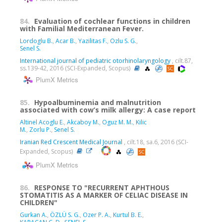
84.
Evaluation of cochlear functions in children
with Familial Mediterranean Fever.
Lordoglu B.
,
Acar B.
,
Yazilitas F.
,
Ozlu S. G.
,
Senel S.
International journal of pediatric otorhinolaryngology
, cilt.87,
ss.139-42, 2016 (SCI-Expanded, Scopus)
PlumX Metrics
85.
Hypoalbuminemia and malnutrition
associated with cow’s milk allergy: A case report
Altinel Acoglu E.
,
Akcaboy M.
,
Oguz M. M.
,
Kilic
M.
,
Zorlu P.
,
Senel S.
Iranian Red Crescent Medical Journal
, cilt.18, sa.6, 2016 (SCI-
Expanded, Scopus)
PlumX Metrics
86.
RESPONSE TO "RECURRENT APHTHOUS
STOMATITIS AS A MARKER OF CELIAC DISEASE IN
CHILDREN"
Gurkan A.
,
ÖZLÜ S. G.
,
Ozer P. A.
,
Kurtul B. E.
,