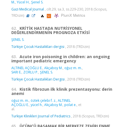
M.
,
Yücel H.
,
Şenel S.
Gazi Medical Journal
, cilt.29, sa.3, ss.229-230, 2018 (Scopus,
PlumX Metrics
TRDizin)
62.
KRİTİK HASTADA NUTRİSYONEL
DEĞERLENDİRMENİN PROGNOZA ETKİSİ
ŞENEL S.
Türkiye Çocuk Hastalıkları dergisi
, 2018 (TRDizin)
63.
Acute iron poisoning in children: an ongoing
important pediatric emergency
ALTINEL AÇOĞLU E.
,
Akçaboy M.
,
oğuz m. m.
,
SARI E.
,
ZORLU P.
,
ŞENEL S.
Türkiye Çocuk Hastalıkları Dergisi
, 2018 (TRDizin)
64.
Kistik fibrozun ilk klinik prezentasyonu: derin
anemi
oğuz m. m.
,
öztek çelebi f. z.
,
ALTINEL
AÇOĞLU E.
,
yücel h.
,
Akçaboy M.
,
polat e.
, et
al.
Turkiye Klinikleri Journal of Pediatrics
, 2018 (Scopus, TRDizin)
65.
ÜÇÜNCÜ BASAMAK BİR MERKEZE ZEHİRLENME