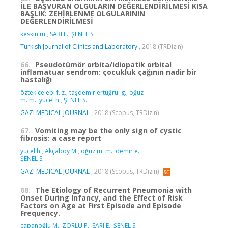
İLE BAŞVURAN OLGULARIN DEĞERLENDİRİLMESİ KISA
BAŞLIK: ZEHİRLENME OLGULARININ
DEĞERLENDİRİLMESİ
keskin m.
,
SARI E.
,
ŞENEL S.
Turkish Journal of Clinics and Laboratory
, 2018 (TRDizin)
66.
Pseudotümör orbita/idiopatik orbital
inflamatuar sendrom: çocukluk çağının nadir bir
hastalığı
öztek çelebi f. z.
,
taşdemir ertuğrul g.
,
oğuz
m. m.
,
yücel h.
,
ŞENEL S.
GAZI MEDICAL JOURNAL
, 2018 (Scopus, TRDizin)
67.
Vomiting may be the only sign of cystic
fibrosis: a case report
yucel h.
,
Akçaboy M.
,
oğuz m. m.
,
demir e.
,
ŞENEL S.
GAZI MEDICAL JOURNAL
, 2018 (Scopus, TRDizin)
68.
The Etiology of Recurrent Pneumonia with
Onset During Infancy, and the Effect of Risk
Factors on Age at First Episode and Episode
Frequency.
çapanoğlu M.
,
ZORLU P.
,
SARI E.
,
ŞENEL S.