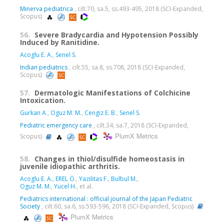
Minerva pediatrica
, cilt.70, sa.5, ss.493-495, 2018 (SCI-Expanded,
Scopus)
56.
Severe Bradycardia and Hypotension Possibly
Induced by Ranitidine.
Acoglu E. A.
,
Senel S.
Indian pediatrics
, cilt.55, sa.8, ss.708, 2018 (SCI-Expanded,
Scopus)
57.
Dermatologic Manifestations of Colchicine
Intoxication.
Gurkan A.
,
Oguz M. M.
,
Cengiz E. B.
,
Senel S.
Pediatric emergency care
, cilt.34, sa.7, 2018 (SCI-Expanded,
PlumX Metrics
Scopus)
58.
Changes in thiol/disulfide homeostasis in
juvenile idiopathic arthritis.
Acoglu E. A.
,
EREL Ö.
,
Yazilitas F.
,
Bulbul M.
,
Oguz M. M.
,
Yucel H.
, et al.
Pediatrics international : official journal of the Japan Pediatric
Society
, cilt.60, sa.6, ss.593-596, 2018 (SCI-Expanded, Scopus)
PlumX Metrics