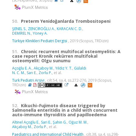
(SCI-Expanded, Scopus)
PlumX Metrics
50.
Preterm Yenidoğanlarda Trombositopeni
ŞENEL S.
,
ZENCİROĞLU A.
,
KARACAN C. D.
,
DEMİREL N.
,
Yöney A.
Türkiye Klinikleri Pediatri Dergisi
, 2019 (Scopus, TRDizin)
51.
Chronic recurrent multifocal osteomyelitis: A
case report Kronik rekürren multifokal
osteomyelit: Olgu sunumu
Açoğlu E. A.
,
Akçaboy M.
,
Yıldız Y. T.
,
Gülaldı
N. C. M.
,
Sarı E.
,
Zorlu P.
, et al.
Turk Pediatri Arsivi
, cilt.54, sa.4, ss.272-276, 2019 (Scopus,
TRDizin)
PlumX Metrics
52.
Kikuchi–Fujimoto disease triggered by
Salmonella enteritidis in a child with concurrent
auto-immune thyroiditis and papilloedema
Altinel Açoğlu E.
,
Sari E.
,
Şahin G.
,
Oğuz M. M.
,
Akçaboy M.
,
Zorlu P.
, et al.
Paediatrics and International Child Health
, cilt.38, sa.4, ss.298-