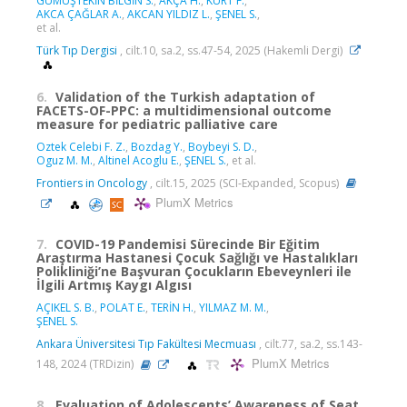
GÜMÜŞTEKİN BİLGİN S.
,
AKÇA H.
,
KURT F.
,
AKCA ÇAĞLAR A.
,
AKCAN YILDIZ L.
,
ŞENEL S.
,
et al.
Türk Tıp Dergisi
, cilt.10, sa.2, ss.47-54, 2025 (Hakemli Dergi)
6.
Validation of the Turkish adaptation of
FACETS-OF-PPC: a multidimensional outcome
measure for pediatric palliative care
Oztek Celebi F. Z.
,
Bozdag Y.
,
Boybeyi S. D.
,
Oguz M. M.
,
Altinel Acoglu E.
,
ŞENEL S.
, et al.
Frontiers in Oncology
, cilt.15, 2025 (SCI-Expanded, Scopus)
PlumX Metrics
7.
COVID-19 Pandemisi Sürecinde Bir Eğitim
Araştırma Hastanesi Çocuk Sağlığı ve Hastalıkları
Polikliniği’ne Başvuran Çocukların Ebeveynleri ile
İlgili Artmış Kaygı Algısı
AÇIKEL S. B.
,
POLAT E.
,
TERİN H.
,
YILMAZ M. M.
,
ŞENEL S.
Ankara Üniversitesi Tıp Fakültesi Mecmuası
, cilt.77, sa.2, ss.143-
PlumX Metrics
148, 2024 (TRDizin)
8.
Evaluation of Adolescents’ Awareness of Seat