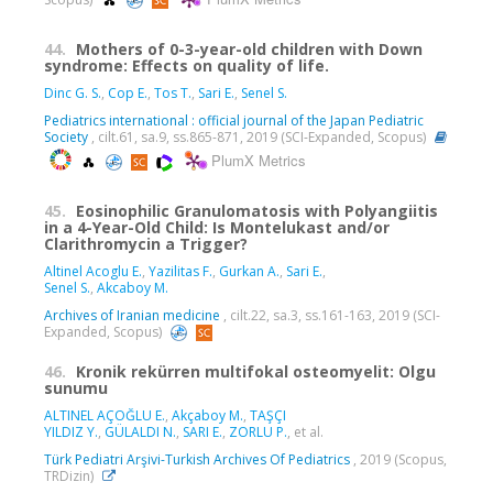
44.
Mothers of 0-3-year-old children with Down
syndrome: Effects on quality of life.
Dinc G. S.
,
Cop E.
,
Tos T.
,
Sari E.
,
Senel S.
Pediatrics international : official journal of the Japan Pediatric
Society
, cilt.61, sa.9, ss.865-871, 2019 (SCI-Expanded, Scopus)
PlumX Metrics
45.
Eosinophilic Granulomatosis with Polyangiitis
in a 4-Year-Old Child: Is Montelukast and/or
Clarithromycin a Trigger?
Altinel Acoglu E.
,
Yazilitas F.
,
Gurkan A.
,
Sari E.
,
Senel S.
,
Akcaboy M.
Archives of Iranian medicine
, cilt.22, sa.3, ss.161-163, 2019 (SCI-
Expanded, Scopus)
46.
Kronik rekürren multifokal osteomyelit: Olgu
sunumu
ALTINEL AÇOĞLU E.
,
Akçaboy M.
,
TAŞÇI
YILDIZ Y.
,
GÜLALDI N.
,
SARI E.
,
ZORLU P.
, et al.
Türk Pediatri Arşivi-Turkish Archives Of Pediatrics
, 2019 (Scopus,
TRDizin)