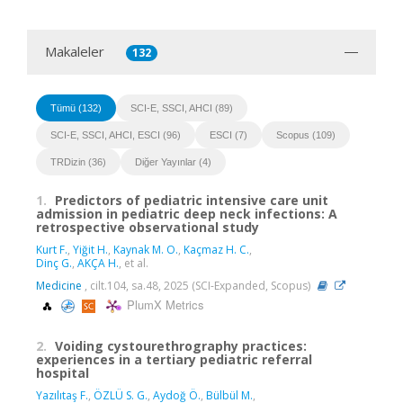
Makaleler
132
Tümü (132)
SCI-E, SSCI, AHCI (89)
SCI-E, SSCI, AHCI, ESCI (96)
ESCI (7)
Scopus (109)
TRDizin (36)
Diğer Yayınlar (4)
1.
Predictors of pediatric intensive care unit
admission in pediatric deep neck infections: A
retrospective observational study
Kurt F.
,
Yiğit H.
,
Kaynak M. O.
,
Kaçmaz H. C.
,
Dinç G.
,
AKÇA H.
, et al.
Medicine
, cilt.104, sa.48, 2025 (SCI-Expanded, Scopus)
PlumX Metrics
2.
Voiding cystourethrography practices:
experiences in a tertiary pediatric referral
hospital
Yazılıtaş F.
,
ÖZLÜ S. G.
,
Aydoğ Ö.
,
Bülbül M.
,