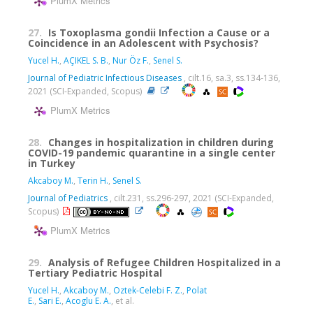
PlumX Metrics
27.
Is Toxoplasma gondii Infection a Cause or a
Coincidence in an Adolescent with Psychosis?
Yucel H.
,
AÇIKEL S. B.
,
Nur Öz F.
,
Senel S.
Journal of Pediatric Infectious Diseases
, cilt.16, sa.3, ss.134-136,
2021 (SCI-Expanded, Scopus)
PlumX Metrics
28.
Changes in hospitalization in children during
COVID-19 pandemic quarantine in a single center
in Turkey
Akcaboy M.
,
Terin H.
,
Senel S.
Journal of Pediatrics
, cilt.231, ss.296-297, 2021 (SCI-Expanded,
Scopus)
PlumX Metrics
29.
Analysis of Refugee Children Hospitalized in a
Tertiary Pediatric Hospital
Yucel H.
,
Akcaboy M.
,
Oztek-Celebi F. Z.
,
Polat
E.
,
Sari E.
,
Acoglu E. A.
, et al.