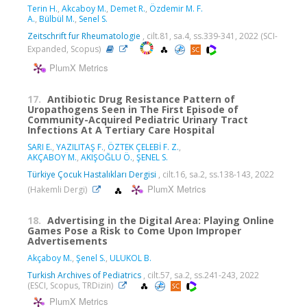
Terin H.
,
Akcaboy M.
,
Demet R.
,
Özdemir M. F.
A.
,
Bülbül M.
,
Senel S.
Zeitschrift fur Rheumatologie
, cilt.81, sa.4, ss.339-341, 2022 (SCI-
Expanded, Scopus)
PlumX Metrics
17.
Antibiotic Drug Resistance Pattern of
Uropathogens Seen in The First Episode of
Community-Acquired Pediatric Urinary Tract
Infections At A Tertiary Care Hospital
SARI E.
,
YAZILITAŞ F.
,
ÖZTEK ÇELEBİ F. Z.
,
AKÇABOY M.
,
AKIŞOĞLU Ö.
,
ŞENEL S.
Türkiye Çocuk Hastalıkları Dergisi
, cilt.16, sa.2, ss.138-143, 2022
PlumX Metrics
(Hakemli Dergi)
18.
Advertising in the Digital Area: Playing Online
Games Pose a Risk to Come Upon Improper
Advertisements
Akçaboy M.
,
Şenel S.
,
ULUKOL B.
Turkish Archives of Pediatrics
, cilt.57, sa.2, ss.241-243, 2022
(ESCI, Scopus, TRDizin)
PlumX Metrics