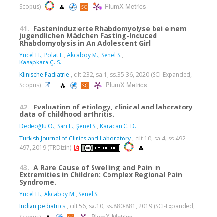
PlumX Metrics
Scopus)
41.
Fasteninduzierte Rhabdomyolyse bei einem
jugendlichen Mädchen Fasting-Induced
Rhabdomyolysis in An Adolescent Girl
Yucel H.
,
Polat E.
,
Akcaboy M.
,
Senel S.
,
Kasapkara Ç. S.
Klinische Padiatrie
, cilt.232, sa.1, ss.35-36, 2020 (SCI-Expanded,
PlumX Metrics
Scopus)
42.
Evaluation of etiology, clinical and laboratory
data of childhood arthritis.
Dedeoğlu Ö.
,
Sarı E.
,
Şenel S.
,
Karacan C. D.
Turkish Journal of Clinics and Laboratory
, cilt.10, sa.4, ss.492-
497, 2019 (TRDizin)
43.
A Rare Cause of Swelling and Pain in
Extremities in Children: Complex Regional Pain
Syndrome.
Yucel H.
,
Akcaboy M.
,
Senel S.
Indian pediatrics
, cilt.56, sa.10, ss.880-881, 2019 (SCI-Expanded,
PlumX Metrics
Scopus)