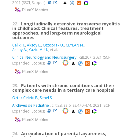
2021 (SSCI, Scopus)
PlumX Metrics
22.
Longitudinally extensive transverse myelitis
in childhood: Clinical features, treatment
approaches, and long-term neurological
outcomes
Celik H.
,
Aksoy E.
,
Oztoprak U.
,
CEYLAN N.
,
Aksoy A.
,
Yazici M. U.
, et al.
Clinical Neurology and Neurosurgery
, cilt.207, 2021 (SCI-
Expanded, Scopus)
PlumX Metrics
23.
Patients with chronic conditions and their
complex care needs in a tertiary care hospital
Oztek Celebi F.
,
Senel S.
Archives de Pediatrie
, cilt.28, sa.6, ss.470-474, 2021 (SCI-
Expanded, Scopus)
PlumX Metrics
24.
An exploration of parental awareness,