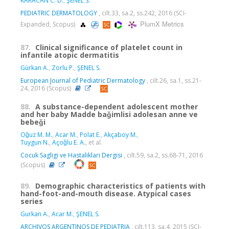
KARACAN C. D.
,
ŞENEL S.
PEDIATRIC DERMATOLOGY
, cilt.33, sa.2, ss.242, 2016 (SCI-
PlumX Metrics
Expanded, Scopus)
87.
Clinical significance of platelet count in
infantile atopic dermatitis
Gürkan A.
,
Zorlu P.
,
ŞENEL S.
European Journal of Pediatric Dermatology
, cilt.26, sa.1, ss.21-
24, 2016 (Scopus)
88.
A substance-dependent adolescent mother
and her baby Madde baǧimlisi adolesan anne ve
bebeǧi
Oǧuz M. M.
,
Acar M.
,
Polat E.
,
Akçaboy M.
,
Tuygun N.
,
Açoǧlu E. A.
, et al.
Cocuk Sagligi ve Hastaliklari Dergisi
, cilt.59, sa.2, ss.68-71, 2016
(Scopus)
89.
Demographic characteristics of patients with
hand-foot-and-mouth disease. Atypical cases
series
Gurkan A.
,
Acar M.
,
ŞENEL S.
ARCHIVOS ARGENTINOS DE PEDIATRIA
, cilt.113, sa.4, 2015 (SCI-