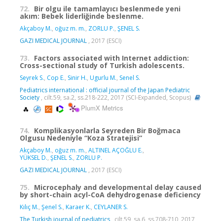
72.
Bir olgu ile tamamlayıcı beslenmede yeni
akım: Bebek liderliğinde beslenme.
Akçaboy M.
,
oğuz m. m.
,
ZORLU P.
,
ŞENEL S.
GAZI MEDICAL JOURNAL
, 2017 (ESCI)
73.
Factors associated with Internet addiction:
Cross-sectional study of Turkish adolescents.
Seyrek S.
,
Cop E.
,
Sinir H.
,
Ugurlu M.
,
Senel S.
Pediatrics international : official journal of the Japan Pediatric
Society
, cilt.59, sa.2, ss.218-222, 2017 (SCI-Expanded, Scopus)
PlumX Metrics
74.
Komplikasyonlarla Seyreden Bir Boğmaca
Olgusu Nedeniyle “Koza Stratejisi”
Akçaboy M.
,
oğuz m. m.
,
ALTINEL AÇOĞLU E.
,
YÜKSEL D.
,
ŞENEL S.
,
ZORLU P.
GAZI MEDICAL JOURNAL
, 2017 (ESCI)
75.
Microcephaly and developmental delay caused
by short-chain acyl-CoA dehydrogenase deficiency
Kılıç M.
,
Şenel S.
,
Karaer K.
,
CEYLANER S.
The Turkish journal of pediatrics
, cilt.59, sa.6, ss.708-710, 2017