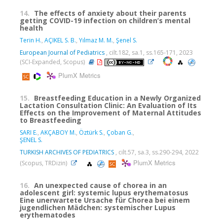
14.
The effects of anxiety about their parents
getting COVID-19 infection on children’s mental
health
Terin H.
,
AÇIKEL S. B.
,
Yılmaz M. M.
,
Şenel S.
European Journal of Pediatrics
, cilt.182, sa.1, ss.165-171, 2023
(SCI-Expanded, Scopus)
PlumX Metrics
15.
Breastfeeding Education in a Newly Organized
Lactation Consultation Clinic: An Evaluation of Its
Effects on the Improvement of Maternal Attitudes
to Breastfeeding
SARI E.
,
AKÇABOY M.
,
Öztürk S.
,
Çoban G.
,
ŞENEL S.
TURKISH ARCHIVES OF PEDIATRICS
, cilt.57, sa.3, ss.290-294, 2022
PlumX Metrics
(Scopus, TRDizin)
16.
An unexpected cause of chorea in an
adolescent girl: systemic lupus erythematosus
Eine unerwartete Ursache für Chorea bei einem
jugendlichen Mädchen: systemischer Lupus
erythematodes