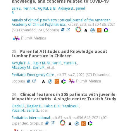
knowledge, and concerns related to COVID-19
Sarı E.
,
Terin H.
,
AÇIKEL S. B.
,
Akkaya B.
,
Şenel
S.
Annals of clinical psychiatry : official journal of the American
Academy of Clinical Psychiatrists
, cilt.33, sa.3, ss.180-186, 2021
(SCI-Expanded, SSCI, Scopus)
PlumX Metrics
25.
Parental Attitudes and Knowledge about
Lumbar Puncture in Children
Acoglu E. A.
,
Oguz M. M.
,
Sari E.
,
Yucel H.
,
Akcaboy M.
,
Zorlu P.
, et al.
Pediatric Emergency Care
, cilt.37, sa.7, 2021 (SCI-Expanded,
PlumX Metrics
Scopus)
26.
Clinical features in 305 patients with juvenile
idiopathic arthritis: A single center Turkish Study
Ozdel S.
,
Baglan E.
,
Cakıcı E. K.
,
Yazılıtas F.
,
Yücel H.
,
Senel S.
, et al.
Pediatrics International
, cilt.63, sa.6, ss.636-642, 2021 (SCI-
Expanded, Scopus)