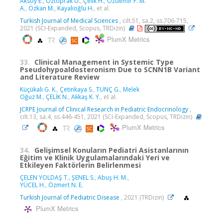
Aksoy E.
,
Öztoprak Ü.
,
Çelık H.
,
Özdemır F. M.
A.
,
Özkan M.
,
Kayalioğlu H.
, et al.
Turkish Journal of Medical Sciences
, cilt.51, sa.2, ss.706-715,
2021 (SCI-Expanded, Scopus, TRDizin)
PlumX Metrics
33.
Clinical Management in Systemic Type
Pseudohypoaldosteronism Due to SCNN1B Variant
and Literature Review
Küçükali G. K.
,
Çetinkaya S.
,
TUNÇ G.
,
Melek
Oğuz M.
,
ÇELİK N.
,
Akkaş K. Y.
, et al.
JCRPE Journal of Clinical Research in Pediatric Endocrinology
,
cilt.13, sa.4, ss.446-451, 2021 (SCI-Expanded, Scopus, TRDizin)
PlumX Metrics
34.
Gelişimsel Konuların Pediatri Asistanlarının
Eğitim ve Klinik Uygulamalarındaki Yeri ve
Etkileyen Faktörlerin Belirlenmesi
ÇELEN YOLDAŞ T.
,
ŞENEL S.
,
Abuş H. M.
,
YÜCEL H.
,
Özmert N. E.
Turkish Journal of Pediatric Disease
, 2021 (TRDizin)
PlumX Metrics