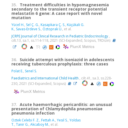
35.
Treatment difficulties in hypomagnesemia
secondary to the transient receptor potential
melastatin 6 gene: A case report with novel
mutation
Yücel H.
,
Sel Ç. G.
,
Kasapkara Ç. S.
,
Küçükali G.
K.
,
Savas-Erdeve S.
,
Öztoprak Ü.
, et al.
JCRPE Journal of Clinical Research in Pediatric Endocrinology
,
cilt.13, sa.1, ss.114-118, 2021 (SCI-Expanded, Scopus, TRDizin)
PlumX Metrics
36.
Suicide attempt with isoniazid in adolescents
receiving tuberculous prophylaxis: three cases
Polat E.
,
Senel S.
Paediatrics and International Child Health
, cilt.41, sa.3, ss.228-
230, 2021 (SCI-Expanded, Scopus)
PlumX Metrics
37.
Acute haemorrhagic pericarditis: an unusual
presentation of Chlamydophila pneumoniae
pneumonia infection
Oztek Celebi F. Z.
,
Fettah A.
,
Yesil S.
,
Yoldas
T.
,
Tanir G.
,
Akcaboy M.
, et al.