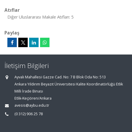
Atıflar
Diğer Uluslararası Makale Atıfları: 5
Paylaş
İletişim Bilgileri
Ayvalı Mahallesi Gazze Cad. No: 7 B Blok Oda No: 513
Ankara Yıldırım Beyazıt Üniversitesi Kalite Koordinatörlüğü Etlik
Milli İrade Binası
Etlik-Keçiören/Ankara
avesis@aybu.edu.tr
(0 312) 906 25 78