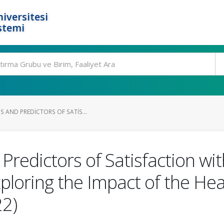
iversitesi
stemi
 AND PREDICTORS OF SATIS...
redictors of Satisfaction wi
xploring the Impact of the He
2)