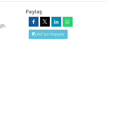
Paylaş
ge,
Atıf İçin Kopyala