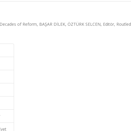
o Decades of Reform, BAŞAR DİLEK, ÖZTÜRK SELCEN, Editör, Routled
r
Evet