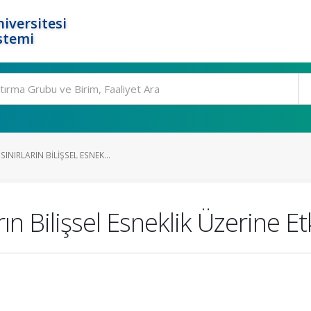
iversitesi
stemi
NIRLARIN BILIŞSEL ESNEK...
ın Bilişsel Esneklik Üzerine Etk