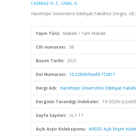
CAMBAZ H. Z.
,
ÜNAL G.
Hacettepe Üniversitesi Edebiyat Fakültesi Dergisi, cilt
Yayın Türü:
Makale / Tam Makale
Cilt numarası:
38
Basım Tarihi:
2021
Doi Numarası:
10.32600/huefd.772811
Dergi Adı:
Hacettepe Üniversitesi Edebiyat Fakülte
Derginin Tarandığı İndeksler:
TR DİZİN (ULAK
Sayfa Sayıları:
ss.1-17
Açık Arşiv Koleksiyonu:
AVESİS Açık Erişim Kole