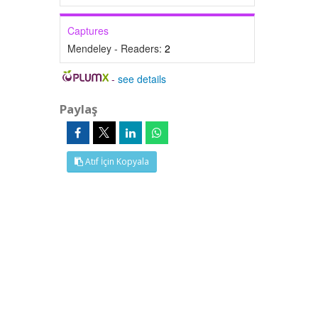
Captures
Mendeley - Readers:
2
-
see details
Paylaş
Atıf İçin Kopyala