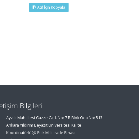
Atıf İçin Kopyala
letişim Bilgileri
Ayvalı Mahallesi Gazze Cad. No: 7 B Blok Oda No: 513
Ankara Yıldırım Beyazıt Üniversitesi Kalite
Koordinatörlüğü Etlik Milli İrade Binası