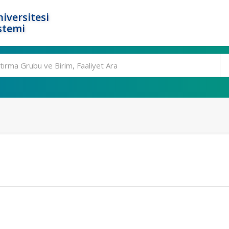
iversitesi
stemi