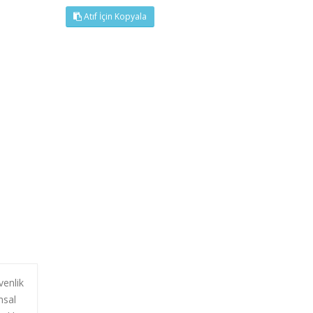
Atıf İçin Kopyala
venlik
msal