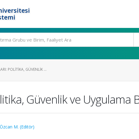
iversitesi
stemi
RI: POLITIKA, GÜVENLIK ...
litika, Güvenlik ve Uygulama B
Özcan M. (Editör)