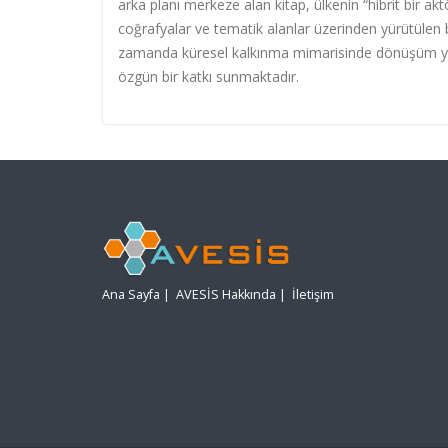
arka planı merkeze alan kitap, ülkenin “hibrit bir ak
coğrafyalar ve tematik alanlar üzerinden yürütülen b
zamanda küresel kalkınma mimarisinde dönüşüm yar
özgün bir katkı sunmaktadır.
Ana Sayfa
|
AVESİS Hakkında
|
İletişim