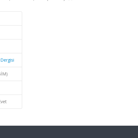
 Dergisi
BİM)
Evet