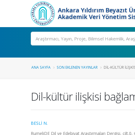
Ankara Yıldırım Beyazıt Ün
Akademik Veri Yönetim Si
Ara
ANA SAYFA
SON EKLENEN YAYINLAR
DIL-KÜLTÜR ILIŞKI
Dil-kültür ilişkisi bağ
BESLİ N.
RumeliDE Dil ve Edebiyat Araştırmaları Dergisi, cilt.0