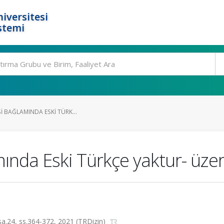
iversitesi
stemi
SI BAĞLAMINDA ESKI TÜRK...
lamında Eski Türkçe yaktur- üze
, sa.24, ss.364-372, 2021 (TRDizin)