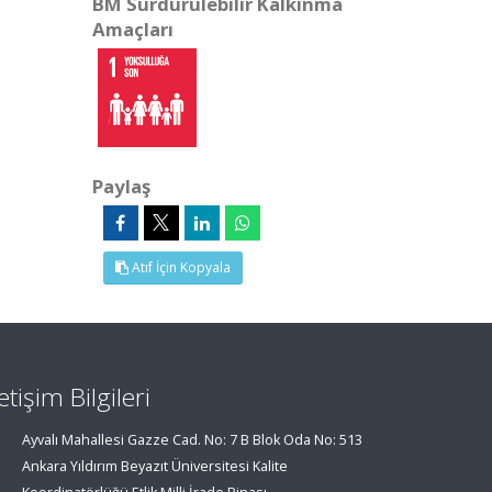
BM Sürdürülebilir Kalkınma
Amaçları
Paylaş
Atıf İçin Kopyala
letişim Bilgileri
Ayvalı Mahallesi Gazze Cad. No: 7 B Blok Oda No: 513
Ankara Yıldırım Beyazıt Üniversitesi Kalite