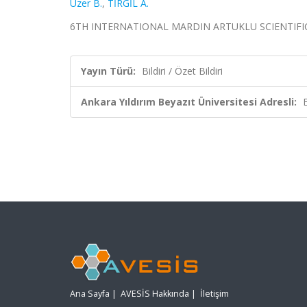
Üzer B.
,
TİRGİL A.
6TH INTERNATIONAL MARDIN ARTUKLU SCIENTIFIC RE
Yayın Türü:
Bildiri / Özet Bildiri
Ankara Yıldırım Beyazıt Üniversitesi Adresli:
Ana Sayfa
|
AVESİS Hakkında
|
İletişim