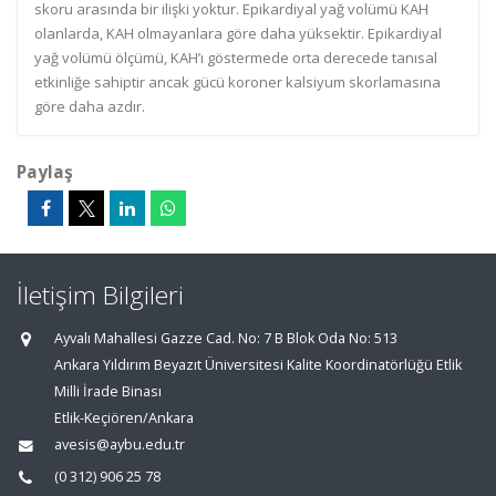
skoru arasında bir ilişki yoktur. Epikardiyal yağ volümü KAH
olanlarda, KAH olmayanlara göre daha yüksektir. Epikardiyal
yağ volümü ölçümü, KAH’ı göstermede orta derecede tanısal
etkinliğe sahiptir ancak gücü koroner kalsiyum skorlamasına
göre daha azdır.
Paylaş
İletişim Bilgileri
Ayvalı Mahallesi Gazze Cad. No: 7 B Blok Oda No: 513
Ankara Yıldırım Beyazıt Üniversitesi Kalite Koordinatörlüğü Etlik
Milli İrade Binası
Etlik-Keçiören/Ankara
avesis@aybu.edu.tr
(0 312) 906 25 78