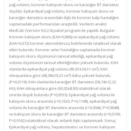
yağ volümü, koroner kalsiyum skoru ve karaciğer BT dansitesi
ölçüldü. Epikardiyal yağ volümü, koroner kalsiyum skoru ve
karaciğer dansitesi arasındaki ilişki ile koroner kalp hastalığını
saptamadaki performansları araştırıldı. Verilerin analizi
MedCalc (Version 9.6.2.0) paket programı ile yapıldı. Bulgular:
Koroner kalsiyum skoru (EAA=0,866) ve epikardiyal yağ volümü
(EAA=0,672) koroner aterosklerozu belirlemede istatiksel olarak
etkin bulundu. Koroner arter hastalığını saptamada koroner
kalsiyum skoru ölçümünün tanısal etkinliği, epikardiyal yağ
volümü ölçümünün tanısal etkinliğinden yüksek bulundu. KAH
olanlarda epikardiyal yağ volümü (85,81±34,51 cm³), KAH
olmayanlara göre (68,38±29,23 cm³) daha yüksek bulundu
(P=0,0119). KAH olanlarda karaciğer BT dansitesi (58,74±12,22
HU), KAH olmayanlara göre (63,02±8,93) istatistiksel olarak
sınırda düşük bulundu (P=0,0553). Epikardiyal yağ volümü ile
kalsiyum skoru arasında (r=0,1620, P=0,1148), epikardiyal yağ
volümü ile karaciğer BT dansitesi arasında (r=0,0046, P=0,9648)
ve kalsiyum skoru ile karaciğer BT dansitesi arasında (r=0,0109,
P=0,9162) istatistiksel olarak anlamlı ilişki saptanmadı. Sonuç:
Epikardiyal yağ volümü, hepatosteatoz ve koroner kalsiyum