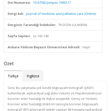
Doi Numarası:
10.47582/jompac.1005517
Dergi Adı:
Journal of medicine and palliative care (Online)
Derginin Tarandığı İndeksler:
TR DİZİN (ULAKBİM)
Sayfa Sayıları:
ss.143-148
Ankara Yıldırım Beyazıt Üniversitesi Adresli:
Hayır
Özet
Türkçe
İngilizce
Giriş: Bu çalışmada çok kesitli bilgisayarlı tomografi (ÇKBT)
kullanılarak, epikardiyal yağ doku volümü ve hepatosteatozun
koroner arter hastalığı ile ilişkisi araştırıldı. Gereç ve Yöntem:
Koroner arter hastalığı (KAH) ön tanısıyla koroner bilgisayarlı
tomografi (BT) anjiyografi tetkiki yapılan 96 hastada epikardiyal