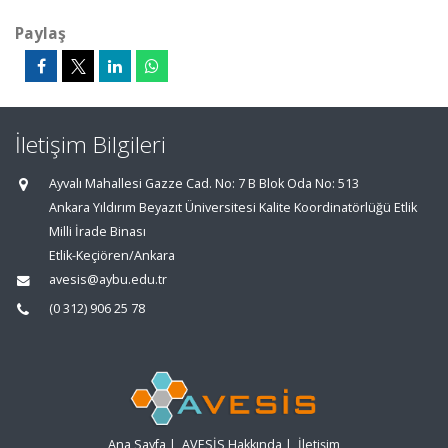
Paylaş
İletişim Bilgileri
Ayvalı Mahallesi Gazze Cad. No: 7 B Blok Oda No: 513
Ankara Yıldırım Beyazıt Üniversitesi Kalite Koordinatörlüğü Etlik
Milli İrade Binası
Etlik-Keçiören/Ankara
avesis@aybu.edu.tr
(0 312) 906 25 78
Ana Sayfa
|
AVESİS Hakkında
|
İletişim