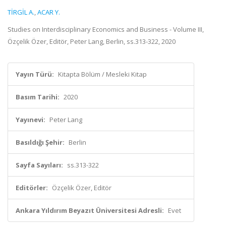
TİRGİL A.
,
ACAR Y.
Studies on Interdisciplinary Economics and Business - Volume III,
Özçelik Özer, Editör, Peter Lang, Berlin, ss.313-322, 2020
Yayın Türü:
Kitapta Bölüm / Mesleki Kitap
Basım Tarihi:
2020
Yayınevi:
Peter Lang
Basıldığı Şehir:
Berlin
Sayfa Sayıları:
ss.313-322
Editörler:
Özçelik Özer, Editör
Ankara Yıldırım Beyazıt Üniversitesi Adresli:
Evet